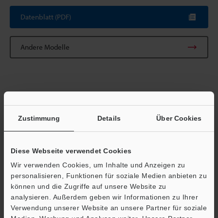
Datenblatt (PDF)
Andere Modelle
Technische Leitfäden
Zustimmung
Details
Über Cookies
Datenblatt (PDF)
Handbücher
Diese Webseite verwendet Cookies
Fragen
Wir verwenden Cookies, um Inhalte und Anzeigen zu
personalisieren, Funktionen für soziale Medien anbieten zu
Terminwunsch
können und die Zugriffe auf unsere Website zu
Testgerät anfordern
analysieren. Außerdem geben wir Informationen zu Ihrer
Verwendung unserer Website an unsere Partner für soziale
Optische Sensoren