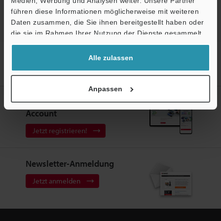
Medien, Werbung und Analysen weiter. Unsere Partner
Ö
führen diese Informationen möglicherweise mit weiteren
Support
Daten zusammen, die Sie ihnen bereitgestellt haben oder
die sie im Rahmen Ihrer Nutzung der Dienste gesammelt
haben.
Startseite
Produkte
Sensoren
Optische Sensoren
Alle zulassen
Photoelektrischer Sensor mit Ein-Tasten-Kalibrierung und separatem
Verstärker
Modelle
Schlitz für PS-05
Anpassen
Erstellen Sie Ihren KEYENCE
Account
Jetzt registrieren!
Newsletter-Anmeldung
Jetzt anmelden