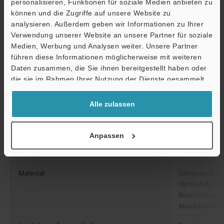
personalisieren, Funktionen für soziale Medien anbieten zu
Umgebungstemper
-10 bis +50 °C
können und die Zugriffe auf unsere Website zu
atur
analysieren. Außerdem geben wir Informationen zu Ihrer
Verwendung unserer Website an unsere Partner für soziale
Relative
35 bis 85 % R
Medien, Werbung und Analysen weiter. Unsere Partner
Luftfeuchtigkeit
führen diese Informationen möglicherweise mit weiteren
Ö
Daten zusammen, die Sie ihnen bereitgestellt haben oder
Lagertemperatur
-25 bis +75 °C
Support
die sie im Rahmen Ihrer Nutzung der Dienste gesammelt
haben.
Stehspannung
1,000 VAC, 50/
Alle zulassen
Vibrationsfestigkeit
10 bis 55 Hz,
Stunden jeweil
Anpassen
2
Stoßfestigkeit
1,000 m/s
, 6 
Richtung
Material
Gehäuse: SUS31
Optikabdeckun
Beschichtung,
Manschette/St