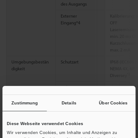
des Ausgangs
Externer
Kalibrierung: 
Eingang*4
OFF
Laseremission
min. 20 ms OF
Kurzschlussst
max. 2 mA
Umgebungsbestän
Schutzart
IP68 (IEC60529
digkeit
NEMA 4X, 6P, 
*2
Diversey
Isolierwert
Min. 20 MΩ (5
Umgebungslicht
Glühlampe: ma
Zustimmung
Details
Über Cookies
Sonnenlicht: 2
*3
250 mm
Glühlampe: ma
Diese Webseite verwendet Cookies
Sonnenlicht: 4
*3
Wir verwenden Cookies, um Inhalte und Anzeigen zu
500 mm