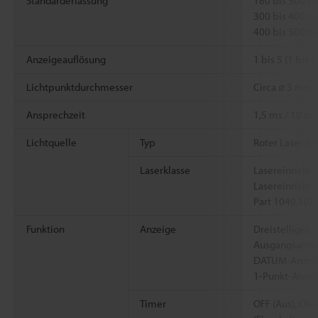
Standarderfassung
180 bis 300 
300 bis 400 
400 bis 500 
Anzeigeauflösung
1 bis 5 (1 bis
Lichtpunktdurchmesser
Circa ø 3 mm
Ansprechzeit
1,5 ms / 10 ms
Lichtquelle
Typ
Roter Laser (6
Laserklasse
Lasereinrichtu
Lasereinrichtu
Part 1040.10)
Funktion
Anzeige
Dreistelliges 
Ausgangsanzei
DATUM-Anzeig
1-Punkt-Anzei
Timer
OFF (Aus), ON