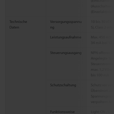
(Einschaltverz
(Ausschaltver
(Einzelaktivie
Technische
Versorgungsspannu
10 bis 30 VDC,
Daten
ng
S), Class 2 ode
Leistungsaufnahme
Max. 450 mW (
34 mA bei 12 
Steuerungsausgang
NPN offener Ko
Angelegte Spa
Steuerstrom m
max. 1,2 V bei
bis 100 mA
Schutzschaltung
Schutz vor ve
Überstrom am
Spannungsspi
verpoltem An
Funktionsweise
Light-ON / Da