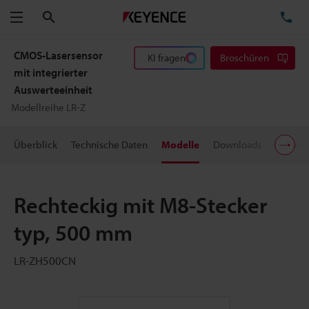
Suchen
TE
Menü
CMOS-Lasersensor
KI fragen
Broschüren
mit integrierter
Auswerteeinheit
Modellreihe LR-Z
Überblick
Technische Daten
Modelle
Downloads
Preisin
Rechteckig mit M8-Stecker
typ, 500 mm
LR-ZH500CN