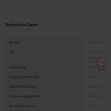
Technische Daten
Modell
LR-ZH500CN
Typ
U.C.D.-Funktio
Abstandsbasie
Abbildung
Rechteckig
Scroll
Ausgangsstrahlung
NPN
Kabelverbindung
M8-Stecker, 4-
Erkennungsabstand
35 bis 500 mm 
Abweichung von
35 bis 180 m