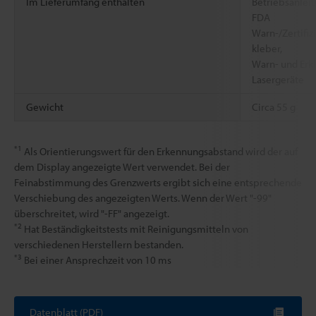
Im Lieferumfang enthalten
Betriebsanleit
FDA
Warn-/Zertifiz
kleber,
Warn- und Erkl
Lasergeräte
Gewicht
Circa 55 g
*1
Als Orientierungswert für den Erkennungsabstand wird der auf
dem Display angezeigte Wert verwendet. Bei der
Feinabstimmung des Grenzwerts ergibt sich eine entsprechende
Verschiebung des angezeigten Werts. Wenn der Wert "-99"
überschreitet, wird "-FF" angezeigt.
*2
Hat Beständigkeitstests mit Reinigungsmitteln von
verschiedenen Herstellern bestanden.
*3
Bei einer Ansprechzeit von 10 ms
Datenblatt (PDF)