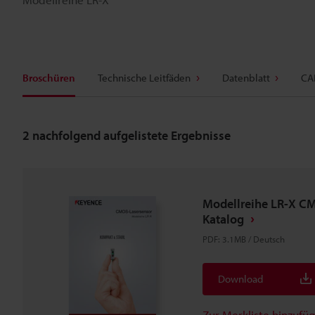
Broschüren
Technische Leitfäden
Datenblatt
CA
2
nachfolgend aufgelistete Ergebnisse
Modellreihe LR-X C
Katalog
PDF
:
3.1MB
/
Deutsch
Download
Zur Merkliste hinzufü