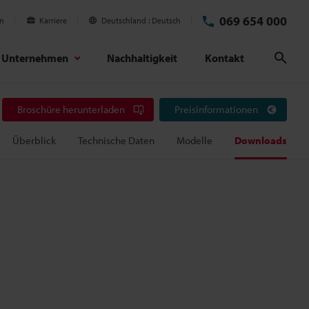
069 654 000
en
Karriere
Deutschland
Deutsch
Unternehmen
Nachhaltigkeit
Kontakt
Suc
Broschüre herunterladen
Preisinformationen
Überblick
Technische Daten
Modelle
Downloads