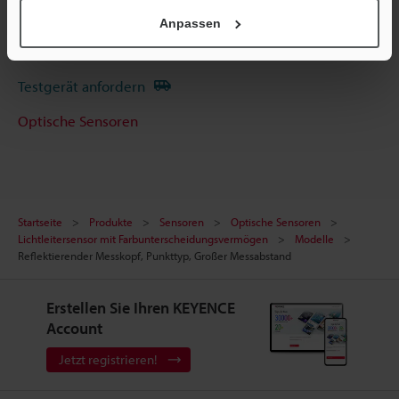
Fragen
Anpassen
Terminwunsch
Testgerät anfordern
Optische Sensoren
Startseite
Produkte
Sensoren
Optische Sensoren
Lichtleitersensor mit Farbunterscheidungsvermögen
Modelle
Reflektierender Messkopf, Punkttyp, Großer Messabstand
Erstellen Sie Ihren KEYENCE
Account
Jetzt registrieren!