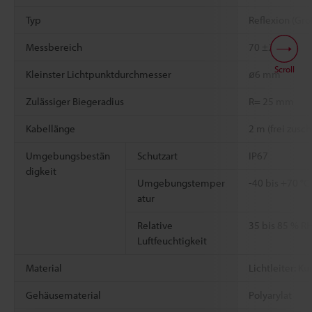
Typ
Reflexion (Gr
Messbereich
70 ±20 mm
Scroll
Kleinster Lichtpunktdurchmesser
ø6 mm
Zulässiger Biegeradius
R= 25 mm
Kabellänge
2 m (frei zusc
Umgebungsbestän
Schutzart
IP67
digkeit
Umgebungstemper
-40 bis +70 °C
atur
Relative
35 bis 85 % R
Luftfeuchtigkeit
Material
Lichtleiter: Ku
Gehäusematerial
Polyarylat