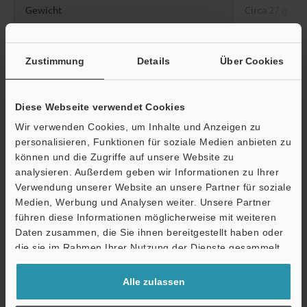
Gewicht
Circa 27 g
Zustimmung
Details
Über Cookies
Datenblatt (PDF)
Diese Webseite verwendet Cookies
Andere Modelle
Wir verwenden Cookies, um Inhalte und Anzeigen zu
personalisieren, Funktionen für soziale Medien anbieten zu
können und die Zugriffe auf unsere Website zu
analysieren. Außerdem geben wir Informationen zu Ihrer
Technische Leitfäden
Verwendung unserer Website an unsere Partner für soziale
Medien, Werbung und Analysen weiter. Unsere Partner
Ö
Datenblatt (PDF)
führen diese Informationen möglicherweise mit weiteren
Support
Daten zusammen, die Sie ihnen bereitgestellt haben oder
CAD / CAE
die sie im Rahmen Ihrer Nutzung der Dienste gesammelt
haben.
Handbücher
Alle zulassen
Software