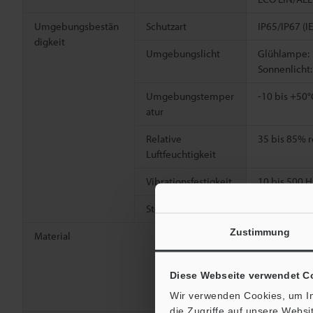
Umgebungsbestän
Schutzart
IP65/IP67 (
digkeit
Umgebungslicht
Glühlampe: 
Sonnenlicht:
Umgebungstemper
-10 bis +50°
atur
Relative
35 bis 85% r
Luftfeuchtigkeit
Vibrationsfestigkeit
10 bis 500 H
2
Stoßfestigkeit
1.000 m/s
(
Zustimmung
Material
Sensorkopfg
Sensorkopfd
Kabel: PVC
Diese Webseite verwendet C
Gehäuse der 
Wir verwenden Cookies, um In
M8-Stecker 
die Zugriffe auf unsere Webs