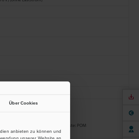
Über Cookies
ackung der Auswerteeinheit: NBR; Taste: POM
edien anbieten zu können und
erwendung unserer Website an