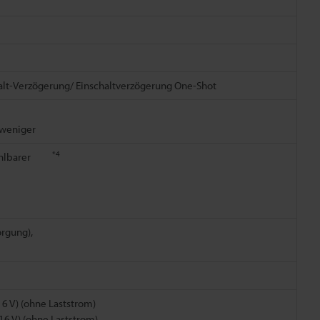
lt-Verzögerung/ Einschaltverzögerung One-Shot
 weniger
*4
n wählbarer
rgung),
6 V) (ohne Laststrom)
6 V) (ohne Laststrom)