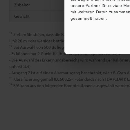
Zubehör
Bedienungsa
unsere Partner für soziale M
mit weiteren Daten zusammen, 
Gewicht
Ca. 35 g
gesammelt haben.
*1
Stellen Sie sicher, dass die Kabellänge bei Steckverbindungen vo
Link 20 m oder weniger beträgt.
*2
Bei Auswahl von 500 μs liegen folgende Einschränkungen vor:
• Es können nur 2-Punkt-Kalibrierungen durchgeführt werden.
• Die Auswahl des Erkennungsbereichs wird während der Kalibrieru
unterstützt)
• Ausgang 2 ist auf einen Alarmausgang beschränkt, wie z.B. Gyro 
*3
Klassifizierung gemäß IEC60825-1-Standards nach FDA (CDRH) L
*4
E/A kann aus den folgenden Kombinationen ausgewählt werden. 