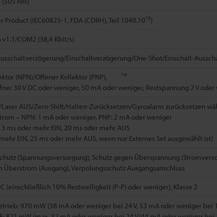
r (505 nm)
*3
er Product (IEC60825-1, FDA (CDRH), Teil 1040.10
)
n v1.1/COM2 (38,4 Kbit/s)
usschaltverzögerung/Einschaltverzögerung/One-Shot/Einschalt-Ausscha
*4
lektor (NPN)/Offener Kollektor (PNP),
fner 30 V DC oder weniger, 50 mA oder weniger, Restspannung 2 V oder
t/Laser AUS/Zero-Shift/Halten-Zurücksetzen/Gyroalarm zurücksetze
strom – NPN: 1 mA oder weniger, PNP: 2 mA oder weniger
t 3 ms oder mehr EIN, 20 ms oder mehr AUS
mehr EIN, 25 ms oder mehr AUS, wenn nur Externes Set ausgewählt ist)
chutz (Spannungsversorgung), Schutz gegen Überspannung (Stromverso
n Überstrom (Ausgang), Verpolungsschutz Ausgangsanschluss
DC (einschließlich 10% Restwelligkeit (P-P) oder weniger), Klasse 2
trieb: 970 mW (38 mA oder weniger bei 24 V, 53 mA oder weniger bei 1
E: 821 mW (max. 32 mA oder weniger bei 24 V/44 mA oder weniger bei 1