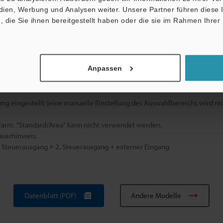
nleitung, Laserwarnschild
edien, Werbung und Analysen weiter. Unsere Partner führen diese
die Sie ihnen bereitgestellt haben oder die sie im Rahmen Ihrer
m Typ M8 30 m oder weniger beträgt. Stellen Sie sicher, dass die Kabel
Anpassen
ng eingestellt (eine manuelle Einstellung des Auswahlbereichs wird ni
Alarm. "Standard/Area" kann nicht verwendet werden.
aserhinweis.
Steuerausgang × 2, Steuerausgang + externer Eingang
Datenblatt (PDF)
Andere Modelle