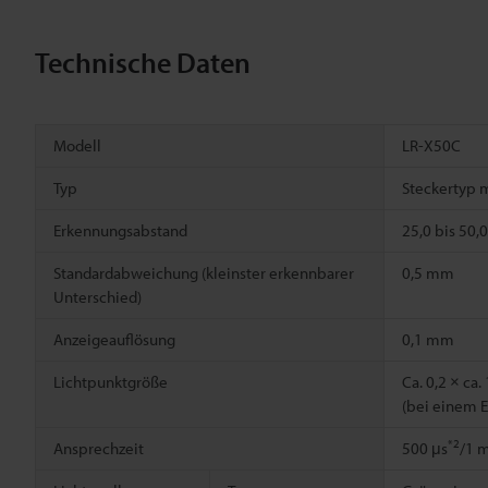
Technische Daten
Modell
LR-X50C
Typ
Steckertyp 
Erkennungsabstand
25,0 bis 50
Standardabweichung (kleinster erkennbarer
0,5 mm
Unterschied)
Anzeigeauflösung
0,1 mm
Lichtpunktgröße
Ca. 0,2 × ca
(bei einem 
*2
Ansprechzeit
500 μs
/1 