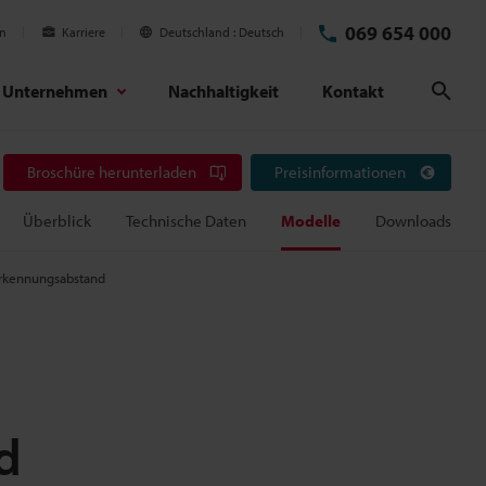
069 654 000
en
Karriere
Deutschland
Deutsch
Unternehmen
Nachhaltigkeit
Kontakt
Suc
Broschüre herunterladen
Preisinformationen
Überblick
Technische Daten
Modelle
Downloads
Erkennungsabstand
d