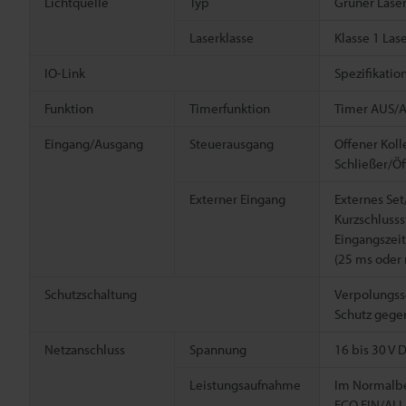
Lichtquelle
Typ
Grüner Lase
Laserklasse
Klasse 1 Las
IO-Link
Spezifikatio
Funktion
Timerfunktion
Timer AUS/A
Eingang/Ausgang
Steuerausgang
Offener Kol
Schließer/Öf
Externer Eingang
Externes Se
Kurzschluss
Eingangszei
(25 ms oder 
Schutzschaltung
Verpolungss
Schutz gege
Netzanschluss
Spannung
16 bis 30 V 
Leistungsaufnahme
Im Normalbe
ECO EIN/ALL