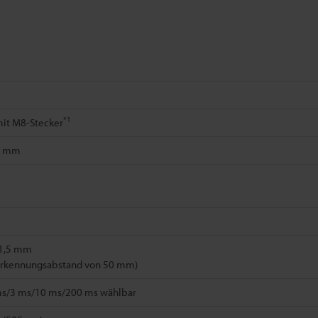
*1
mit M8-Stecker
,0 mm
. 1,5 mm
Erkennungsabstand von 50 mm)
ms/3 ms/10 ms/200 ms wählbar