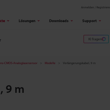
Anmelden / Registrier
kte
Lösungen
Downloads
Support
KI fragen
r
ions-CMOS-Analoglasersensor
Modelle
Verlängerungskabel, 9 m
, 9 m