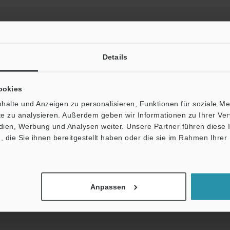
Details
Broschüre herunterladen
ookies
halte und Anzeigen zu personalisieren, Funktionen für soziale M
ite zu analysieren. Außerdem geben wir Informationen zu Ihrer V
edien, Werbung und Analysen weiter. Unsere Partner führen diese
fäden
Datenblatt (PDF)
CAD / CAE
Ha
die Sie ihnen bereitgestellt haben oder die sie im Rahmen Ihrer
upport:
Fragen
Terminwunsch
Testgerät a
Anpassen
Produktpalette:
Lasersensoren