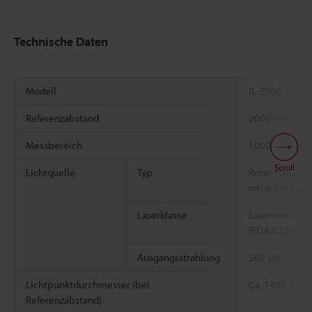
Technische Daten
Modell
IL-2000
Referenzabstand
2000 mm
Messbereich
1000 bis 350
Scroll
Lichtquelle
Typ
Roter Halbleit
nm (sichtbares
Laserklasse
Lasereinrichtu
(FDA (CDRH) P
Ausgangsstrahlung
560 µW
Lichtpunktdurchmesser (bei
Ca. 1400 x 70
Referenzabstand)