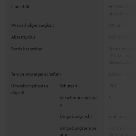
Linearität
±0.16% v.E. (
bis 3500 mm)
*4
Wiederholgenauigkeit
100 µm
Abtastzyklus
0,33/1/2/5 ms 
Betriebsanzeige
Warnanzeige f
LED, Analogbe
Referenzabsta
Temperatureigenschaften
0.016% v.E./°C
Umgebungsbestän
Schutzart
IP67
digkeit
Verschmutzungsgra
3
d
Umgebungslicht
Glühlampe: 10
Umgebungstemper
-10 bis +50 °C
atur
Kein Gefrieren