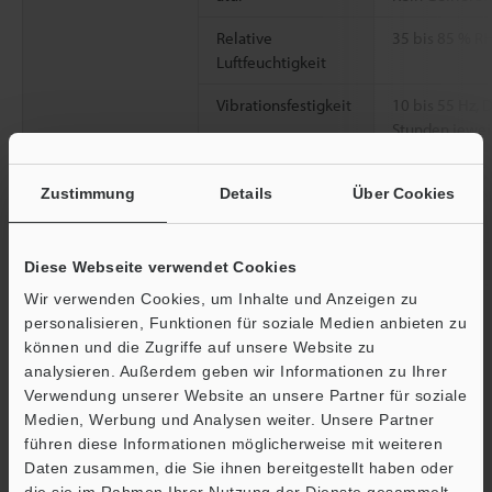
Relative
35 bis 85 % R
Luftfeuchtigkeit
Vibrationsfestigkeit
10 bis 55 Hz,
Stunden jeweil
Material
Gehäuse: PBT, 
Zustimmung
Details
Über Cookies
Verpackung: N
Kabel: PVC
Gewicht
Circa 350 g
Diese Webseite verwendet Cookies
Wir verwenden Cookies, um Inhalte und Anzeigen zu
personalisieren, Funktionen für soziale Medien anbieten zu
*1
Die auf IEC60825-1 basierende Einstufung erfolgt gemäß den
können und die Zugriffe auf unsere Website zu
einschlägigen US-Bestimmungen: "FDA (CDRH) Laser Notice".
analysieren. Außerdem geben wir Informationen zu Ihrer
*2
Wert bei Messung des KEYENCE Standard-Messobjekts (weißes,
Verwendung unserer Website an unsere Partner für soziale
diffuses Objekt).
Medien, Werbung und Analysen weiter. Unsere Partner
*3
v.E. der einzelnen Modelle: IL-030: ±5 mm, IL-065: ±10 mm, IL-
führen diese Informationen möglicherweise mit weiteren
100: ±20 mm, IL-300: ±140 mm, IL-600: ±400 mm, IL-2000:
Ö
Daten zusammen, die Sie ihnen bereitgestellt haben oder
+1000 bis -1500 mm
Support