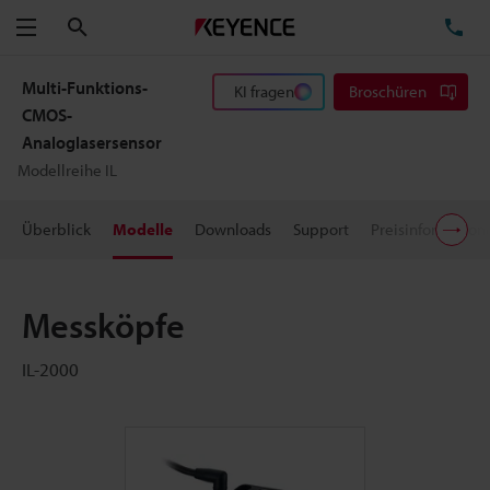
Suchen
TE
Menü
Multi-Funktions-
KI fragen
Broschüren
CMOS-
Analoglasersensor
Modellreihe IL
Überblick
Modelle
Downloads
Support
Preisinformation
Messköpfe
IL-2000