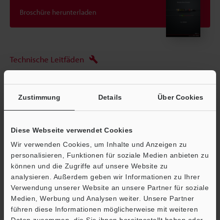
Broschüre herunterladen
Technische Leitfäden
Datenblatt (PDF)
CAD / CAE
Zustimmung
Details
Über Cookies
Fragen
Diese Webseite verwendet Cookies
Terminwunsch
Wir verwenden Cookies, um Inhalte und Anzeigen zu
Testgerät anfordern
personalisieren, Funktionen für soziale Medien anbieten zu
können und die Zugriffe auf unsere Website zu
Lichtleitersensoren
analysieren. Außerdem geben wir Informationen zu Ihrer
Verwendung unserer Website an unsere Partner für soziale
Medien, Werbung und Analysen weiter. Unsere Partner
führen diese Informationen möglicherweise mit weiteren
Ö