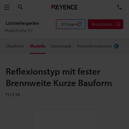
Suchen
TE
Menü
Lichtleitergeräte
KI fragen
Broschüren
Modellreihe FU
Überblick
Modelle
Downloads
Preisinformationen
Reflexionstyp mit fester
Brennweite Kurze Bauform
FU-F38