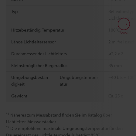
Typ
Reflexionstyp
Lichtleitermo
*2
*3
Hitzebeständig, Temperatur
100˚C
Scroll
Länge Lichtleitersensor
2 m, frei zusc
Durchmesser des Lichtleiters
ø2,2 x 2
Kleinstmöglicher Biegeradius
R5 mm
Umgebungsbestän
Umgebungstemper
−40 bis + 100˚
digkeit
atur
Gewicht
Ca. 25 g
*1
Näheres zum Messabstand finden Sie im Katalog über
Lichtleiter-Messverstärker.
*2
Die empfohlene maximale Umgebungstemperatur für den
Dauereinsatz des Lichtleitermodells beträgt 85°C.