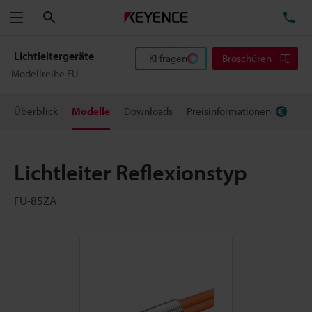
Suchen
TE
Menü
Lichtleitergeräte
KI fragen
Broschüren
Modellreihe FU
Überblick
Modelle
Downloads
Preisinformationen
Lichtleiter Reflexionstyp
FU-85ZA