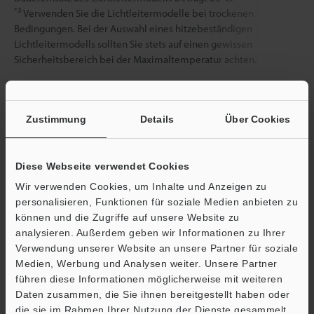
*3
Verwenden Sie die Lichtleitermodelle bei trockenen
Bedingungen. Bei der Auswahl eines hitzebeständigen
Lichtleitermodells sollten Sie stets auf einen gewissen
Sicherheitsbereich bei der Maximaltemperatur achten.
Datenblatt (PDF)
Zustimmung
Details
Über Cookies
Andere Modelle
Diese Webseite verwendet Cookies
Wir verwenden Cookies, um Inhalte und Anzeigen zu
personalisieren, Funktionen für soziale Medien anbieten zu
können und die Zugriffe auf unsere Website zu
analysieren. Außerdem geben wir Informationen zu Ihrer
Verwendung unserer Website an unsere Partner für soziale
Broschüre herunterladen
Medien, Werbung und Analysen weiter. Unsere Partner
führen diese Informationen möglicherweise mit weiteren
Ö
Daten zusammen, die Sie ihnen bereitgestellt haben oder
Support
die sie im Rahmen Ihrer Nutzung der Dienste gesammelt