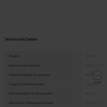
Technische Daten
Modell
FU-83B
Erkennungsmethode
Diffus-reflekt
*1
Hitzebeständig, Temperatur
300°C
Scroll
Länge Lichtleitersensor
1 m kann nich
Kleinstmöglicher Biegeradius
R25 mm
Maximaler Erfassungsabstand
FS2-60 : 50 m