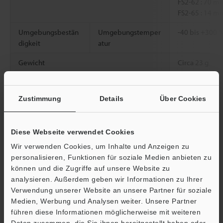
FS2-62 : 70 m
FS2-65 : 14 m
Umgebungsbestän
Umgebungstemper
-40 bis +300 °
digkeit
atur
Gewicht
Circa 23 g
*1
In trockenem Zustand verwenden. Bei Verwendung der
Zustimmung
Details
Über Cookies
hitzebeständigen Ausführung müssen Sie zudem darauf achten,
dass Sie eine Konfiguration wählen, bei der ringsum reichlich
Platz für Kühlung über die Umgebungstemperatur bleibt.
Diese Webseite verwendet Cookies
Wir verwenden Cookies, um Inhalte und Anzeigen zu
personalisieren, Funktionen für soziale Medien anbieten zu
Datenblatt (PDF)
können und die Zugriffe auf unsere Website zu
analysieren. Außerdem geben wir Informationen zu Ihrer
Ö
Verwendung unserer Website an unsere Partner für soziale
Andere Modelle
Medien, Werbung und Analysen weiter. Unsere Partner
Support
führen diese Informationen möglicherweise mit weiteren