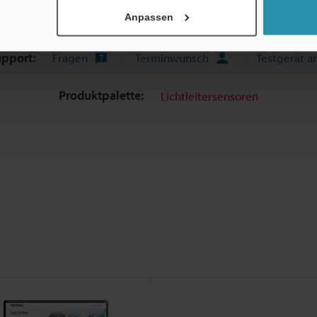
Anpassen
fäden
Datenblatt (PDF)
CAD / CAE
Ha
upport:
Fragen
Terminwunsch
Testgerät a
Produktpalette:
Lichtleitersensoren