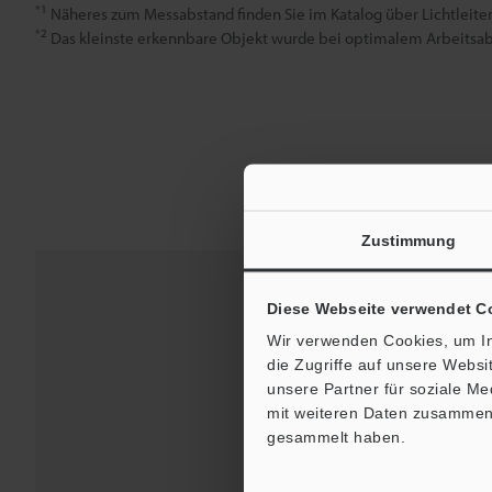
*1
Näheres zum Messabstand finden Sie im Katalog über Lichtleiter
*2
Das kleinste erkennbare Objekt wurde bei optimalem Arbeitsab
Zustimmung
Diese Webseite verwendet C
Wir verwenden Cookies, um In
die Zugriffe auf unsere Webs
unsere Partner für soziale M
mit weiteren Daten zusammen, 
gesammelt haben.