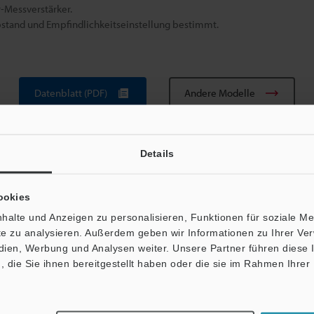
-Messverstärker.
stand und Empfindlichkeitseinstellung bestimmt.
Datenblatt (PDF)
Andere Modelle
Details
ookies
halte und Anzeigen zu personalisieren, Funktionen für soziale M
ite zu analysieren. Außerdem geben wir Informationen zu Ihrer V
Broschüre herunterladen
edien, Werbung und Analysen weiter. Unsere Partner führen diese
die Sie ihnen bereitgestellt haben oder die sie im Rahmen Ihrer