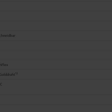
schneidbar
hFlex
*2
Golddraht
°C