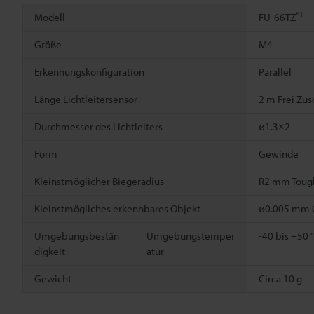
*1
Modell
FU-66TZ
Größe
M4
Erkennungskonfiguration
Parallel
Länge Lichtleitersensor
2 m Frei Zu
Durchmesser des Lichtleiters
ø1.3×2
Form
Gewinde
Kleinstmöglicher Biegeradius
R2 mm Toug
Kleinstmögliches erkennbares Objekt
ø0.005 mm 
Umgebungsbestän
Umgebungstemper
-40 bis +50 
digkeit
atur
Gewicht
Circa 10 g