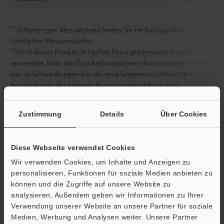
*1
Näheres zum Messabstand finden Sie im Katalog über
Lichtleiter-Messverstärker.
*2
Wird dieses Produkt in heißen Flüssigkeiten oder Dampf
verwendet, kann das Fluorkarbonpolymer durchdrungen werden,
was zu Schwankungen bei der empfangenen Lichtmenge und zur
Beschädigung der internen Komponenten führen kann.
*3
Bei einer Umgebungstemperatur von über 60 °C darf die
absolute Luftfeuchtigkeit nicht mehr als 85% rel. LF bei 60 °C
Zustimmung
Details
Über Cookies
betragen.
*4
Bei einer Umgebungstemperatur von über 60 °C darf die
absolute Luftfeuchtigkeit nicht mehr als 85 % rel. LF bei 60 °C
Diese Webseite verwendet Cookies
betragen.
Wir verwenden Cookies, um Inhalte und Anzeigen zu
personalisieren, Funktionen für soziale Medien anbieten zu
können und die Zugriffe auf unsere Website zu
Datenblatt (PDF)
analysieren. Außerdem geben wir Informationen zu Ihrer
Verwendung unserer Website an unsere Partner für soziale
Medien, Werbung und Analysen weiter. Unsere Partner
Andere Modelle
Ö