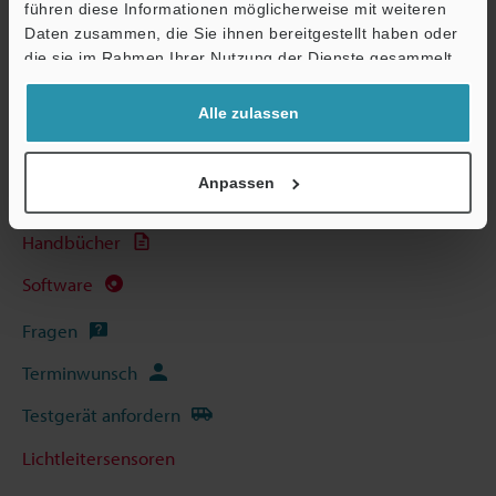
führen diese Informationen möglicherweise mit weiteren
Support
Daten zusammen, die Sie ihnen bereitgestellt haben oder
die sie im Rahmen Ihrer Nutzung der Dienste gesammelt
haben.
Technische Leitfäden
Alle zulassen
Datenblatt (PDF)
Anpassen
CAD / CAE
Handbücher
Software
Fragen
Terminwunsch
Testgerät anfordern
Lichtleitersensoren