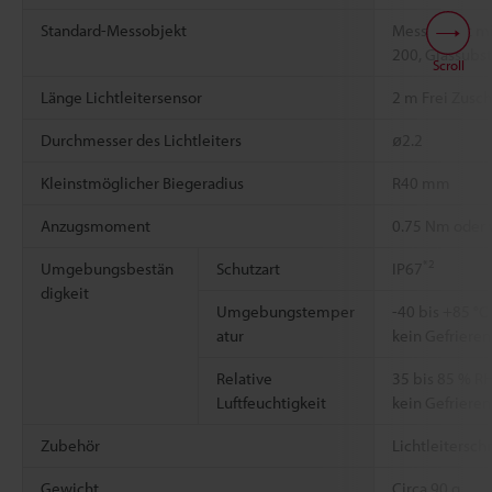
Standard-Messobjekt
Messobjekt m
200, Glassubst
Scroll
Länge Lichtleitersensor
2 m Frei Zusc
Durchmesser des Lichtleiters
ø2.2
Kleinstmöglicher Biegeradius
R40 mm
Anzugsmoment
0.75 Nm oder 
*2
Umgebungsbestän
Schutzart
IP67
digkeit
Umgebungstemper
-40 bis +85 °C
atur
kein Gefrieren
Relative
35 bis 85 % R
Luftfeuchtigkeit
kein Gefrieren
Zubehör
Lichtleitersch
Gewicht
Circa 90 g