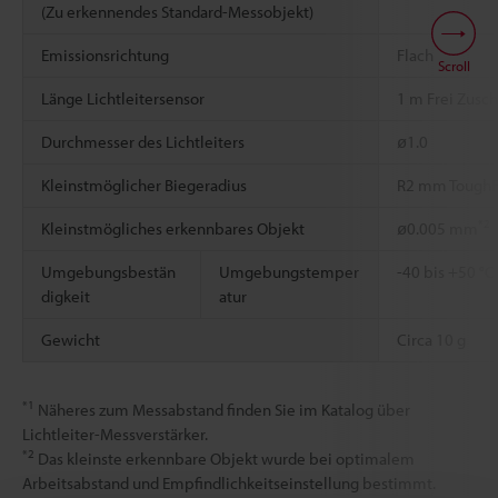
(Zu erkennendes Standard-Messobjekt)
Emissionsrichtung
Flach
Scroll
Länge Lichtleitersensor
1 m Frei Zusc
Durchmesser des Lichtleiters
ø1.0
Kleinstmöglicher Biegeradius
R2 mm ToughF
*2
Kleinstmögliches erkennbares Objekt
ø0.005 mm
Umgebungsbestän
Umgebungstemper
-40 bis +50 °C
digkeit
atur
Gewicht
Circa 10 g
*1
Näheres zum Messabstand finden Sie im Katalog über
Lichtleiter-Messverstärker.
*2
Das kleinste erkennbare Objekt wurde bei optimalem
Arbeitsabstand und Empfindlichkeitseinstellung bestimmt.