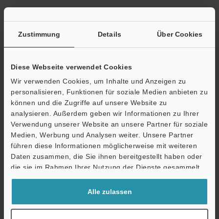
Datenblatt (PDF)
Zustimmung
Details
Über Cookies
Andere Modelle
Diese Webseite verwendet Cookies
Wir verwenden Cookies, um Inhalte und Anzeigen zu
personalisieren, Funktionen für soziale Medien anbieten zu
können und die Zugriffe auf unsere Website zu
analysieren. Außerdem geben wir Informationen zu Ihrer
Technische Leitfäden
Verwendung unserer Website an unsere Partner für soziale
Datenblatt (PDF)
Medien, Werbung und Analysen weiter. Unsere Partner
Ö
führen diese Informationen möglicherweise mit weiteren
Support
CAD / CAE
Daten zusammen, die Sie ihnen bereitgestellt haben oder
die sie im Rahmen Ihrer Nutzung der Dienste gesammelt
Handbücher
haben.
Software
Alle zulassen
Fragen