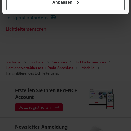
Anpassen
Terminwunsch
Testgerät anfordern
Lichtleitersensoren
Startseite
Produkte
Sensoren
Lichtleitersensoren
Lichtleiterverstärker mit 1-Draht-Anschluss
Modelle
Transmittierendes Lichtleitergerät
Erstellen Sie Ihren KEYENCE
Account
Jetzt registrieren!
Newsletter-Anmeldung