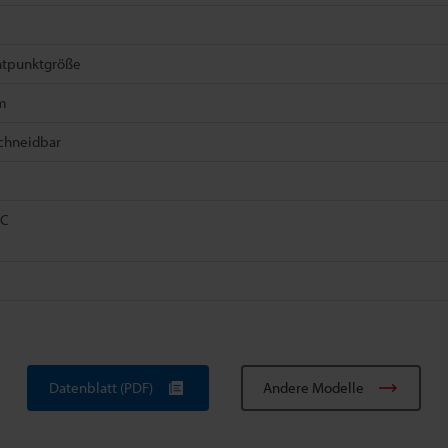
chtpunktgröße
m
schneidbar
°C
Datenblatt (PDF)
Andere Modelle