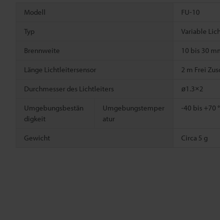
Modell
FU-10
Typ
Variable Li
Brennweite
10 bis 30 m
Länge Lichtleitersensor
2 m Frei Zu
Durchmesser des Lichtleiters
ø1.3×2
Umgebungsbestän
Umgebungstemper
-40 bis +70 
digkeit
atur
Gewicht
Circa 5 g