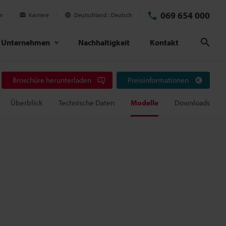
069 654 000
en
Karriere
Deutschland
Deutsch
Unternehmen
Nachhaltigkeit
Kontakt
Suc
Broschüre herunterladen
Preisinformationen
Überblick
Technische Daten
Modelle
Downloads