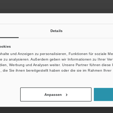
Details
Broschüre herunterladen
ookies
halte und Anzeigen zu personalisieren, Funktionen für soziale M
ite zu analysieren. Außerdem geben wir Informationen zu Ihrer V
edien, Werbung und Analysen weiter. Unsere Partner führen diese
fäden
Datenblatt (PDF)
CAD / CAE
Ha
die Sie ihnen bereitgestellt haben oder die sie im Rahmen Ihrer
upport:
Fragen
Terminwunsch
Testgerät a
Anpassen
Produktpalette:
Lichtleitersensoren