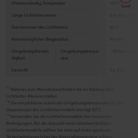
*2
*3
Hitzebeständig, Temperatur
100˚C
Scroll
Länge Lichtleitersensor
2 m, frei zusc
Durchmesser des Lichtleiters
ø2,2
Kleinstmöglicher Biegeradius
R5 mm
Umgebungsbestän
Umgebungstemper
−40 bis + 100˚
digkeit
atur
Gewicht
Ca. 25 g
*1
Näheres zum Messabstand finden Sie im Katalog über
Lichtleiter-Messverstärker.
*2
Die empfohlene maximale Umgebungstemperatur für den
Dauereinsatz des Lichtleitermodells beträgt 85°C.
*3
Verwenden Sie die Lichtleitermodelle bei trockenen
Bedingungen. Bei der Auswahl eines hitzebeständigen
Lichtleitermodells sollten Sie stets auf einen gewissen
Sicherheitsbereich bei der Maximaltemperatur achten.