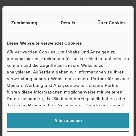
Datenblatt (PDF)
Zustimmung
Details
Über Cookies
Andere Modelle
Diese Webseite verwendet Cookies
Wir verwenden Cookies, um Inhalte und Anzeigen zu
personalisieren, Funktionen für soziale Medien anbieten zu
können und die Zugriffe auf unsere Website zu
analysieren. Außerdem geben wir Informationen zu Ihrer
Technische Leitfäden
Verwendung unserer Website an unsere Partner für soziale
Medien, Werbung und Analysen weiter. Unsere Partner
Datenblatt (PDF)
Ö
führen diese Informationen möglicherweise mit weiteren
Support
CAD / CAE
Daten zusammen, die Sie ihnen bereitgestellt haben oder
die sie im Rahmen Ihrer Nutzung der Dienste gesammelt
Handbücher
haben.
Software
Alle zulassen
Fragen