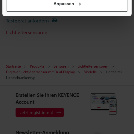
Anpassen
Terminwunsch
Testgerät anfordern
Lichtleitersensoren
Startseite
Produkte
Sensoren
Lichtleitersensoren
Digitaler Lichtleitersensor mit Dual-Display
Modelle
Lichtleiter
Lichtschrankentyp
Erstellen Sie Ihren KEYENCE
Account
Jetzt registrieren!
Newsletter-Anmeldung