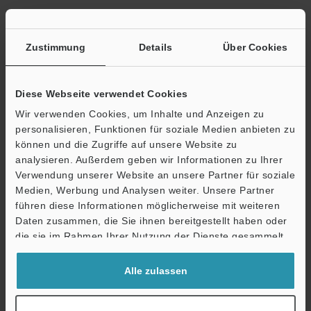
Datenblatt (PDF)
Zustimmung
Details
Über Cookies
Andere Modelle
Diese Webseite verwendet Cookies
Wir verwenden Cookies, um Inhalte und Anzeigen zu
personalisieren, Funktionen für soziale Medien anbieten zu
können und die Zugriffe auf unsere Website zu
Technische Leitfäden
analysieren. Außerdem geben wir Informationen zu Ihrer
Verwendung unserer Website an unsere Partner für soziale
Datenblatt (PDF)
Medien, Werbung und Analysen weiter. Unsere Partner
Ö
führen diese Informationen möglicherweise mit weiteren
CAD / CAE
Support
Daten zusammen, die Sie ihnen bereitgestellt haben oder
die sie im Rahmen Ihrer Nutzung der Dienste gesammelt
Handbücher
haben.
Software
Alle zulassen
Fragen