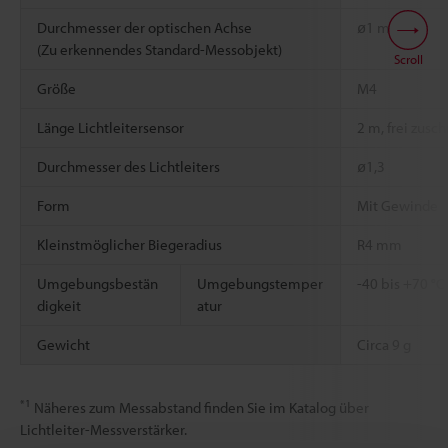
Durchmesser der optischen Achse
ø1 mm
(Zu erkennendes Standard-Messobjekt)
Scroll
Größe
M4
Länge Lichtleitersensor
2 m, frei zusc
Durchmesser des Lichtleiters
ø1,3
Form
Mit Gewinde
Kleinstmöglicher Biegeradius
R4 mm
Umgebungsbestän
Umgebungstemper
-40 bis +70 °C
digkeit
atur
Gewicht
Circa 9 g
*1
Näheres zum Messabstand finden Sie im Katalog über
Lichtleiter-Messverstärker.