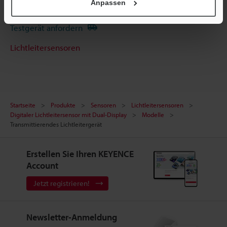
Anpassen
Terminwunsch
Testgerät anfordern
Lichtleitersensoren
Startseite
Produkte
Sensoren
Lichtleitersensoren
Digitaler Lichtleitersensor mit Dual-Display
Modelle
Transmittierendes Lichtleitergerät
Erstellen Sie Ihren KEYENCE
Account
Jetzt registrieren!
Newsletter-Anmeldung