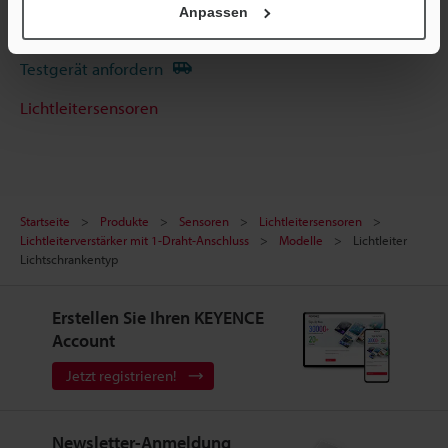
Anpassen
Terminwunsch
Testgerät anfordern
Lichtleitersensoren
Startseite
Produkte
Sensoren
Lichtleitersensoren
Lichtleiterverstärker mit 1-Draht-Anschluss
Modelle
Lichtleiter
Lichtschrankentyp
Erstellen Sie Ihren KEYENCE
Account
Jetzt registrieren!
Newsletter-Anmeldung