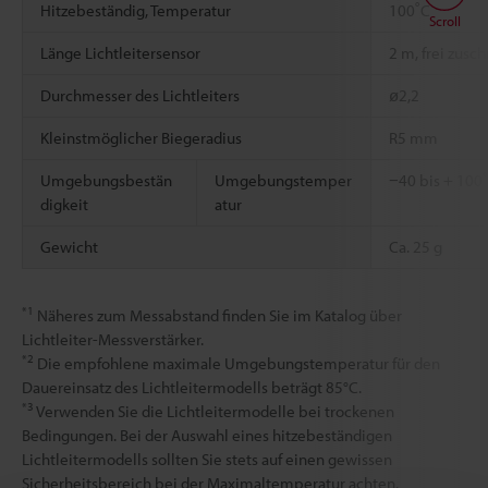
*2
*3
Hitzebeständig, Temperatur
100˚C
Scroll
Länge Lichtleitersensor
2 m, frei zusc
Durchmesser des Lichtleiters
ø2,2
Kleinstmöglicher Biegeradius
R5 mm
Umgebungsbestän
Umgebungstemper
−40 bis + 100˚
digkeit
atur
Gewicht
Ca. 25 g
*1
Näheres zum Messabstand finden Sie im Katalog über
Lichtleiter-Messverstärker.
*2
Die empfohlene maximale Umgebungstemperatur für den
Dauereinsatz des Lichtleitermodells beträgt 85°C.
*3
Verwenden Sie die Lichtleitermodelle bei trockenen
Bedingungen. Bei der Auswahl eines hitzebeständigen
Lichtleitermodells sollten Sie stets auf einen gewissen
Sicherheitsbereich bei der Maximaltemperatur achten.