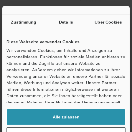
Datenblatt (PDF)
Zustimmung
Details
Über Cookies
Andere Modelle
Diese Webseite verwendet Cookies
Wir verwenden Cookies, um Inhalte und Anzeigen zu
personalisieren, Funktionen für soziale Medien anbieten zu
können und die Zugriffe auf unsere Website zu
analysieren. Außerdem geben wir Informationen zu Ihrer
Technische Leitfäden
Verwendung unserer Website an unsere Partner für soziale
Medien, Werbung und Analysen weiter. Unsere Partner
Datenblatt (PDF)
Ö
führen diese Informationen möglicherweise mit weiteren
Support
CAD / CAE
Daten zusammen, die Sie ihnen bereitgestellt haben oder
die sie im Rahmen Ihrer Nutzung der Dienste gesammelt
Handbücher
haben.
Software
Alle zulassen
Fragen