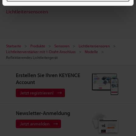
Lichtleitersensoren
Startseite
Produkte
Sensoren
Lichtleitersensoren
Lichtleiterverstärker mit 1-Draht-Anschluss
Modelle
Reflektierendes Lichtleitergerät
Erstellen Sie Ihren KEYENCE
Account
Jetzt registrieren!
Newsletter-Anmeldung
Jetzt anmelden