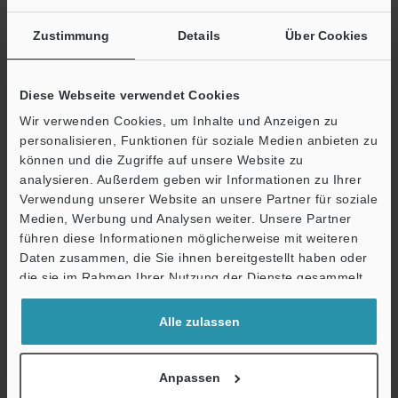
Zustimmung
Details
Über Cookies
Andere Modelle
Diese Webseite verwendet Cookies
Wir verwenden Cookies, um Inhalte und Anzeigen zu
personalisieren, Funktionen für soziale Medien anbieten zu
Technische Leitfäden
können und die Zugriffe auf unsere Website zu
analysieren. Außerdem geben wir Informationen zu Ihrer
Datenblatt (PDF)
Verwendung unserer Website an unsere Partner für soziale
Medien, Werbung und Analysen weiter. Unsere Partner
Ö
CAD / CAE
führen diese Informationen möglicherweise mit weiteren
Support
Handbücher
Daten zusammen, die Sie ihnen bereitgestellt haben oder
die sie im Rahmen Ihrer Nutzung der Dienste gesammelt
Software
haben.
Alle zulassen
Fragen
Terminwunsch
Anpassen
Testgerät anfordern