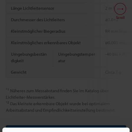
Länge Lichtleitersensor
2 m Frei Zusc
Scroll
Durchmesser des Lichtleiters
ø1.0×2
Kleinstmöglicher Biegeradius
R4 mm High-f
Kleinstmögliches erkennbares Objekt
ø0.005 mm Go
Umgebungsbestän
Umgebungstemper
-40 bis +70 °C
digkeit
atur
Gewicht
Circa 7 g
*1
Näheres zum Messabstand finden Sie im Katalog über
Lichtleiter-Messverstärker.
*2
Das kleinste erkennbare Objekt wurde bei optimalem
Arbeitsabstand und Empfindlichkeitseinstellung bestimmt.
Datenblatt (PDF)