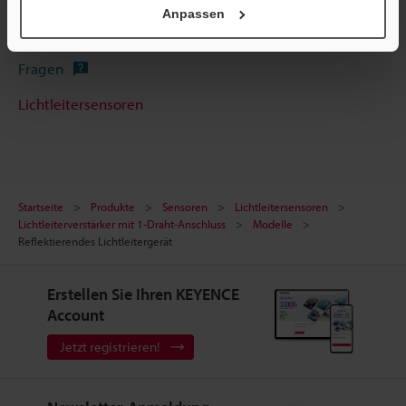
Anpassen
Software
Fragen
Lichtleitersensoren
Startseite
Produkte
Sensoren
Lichtleitersensoren
Lichtleiterverstärker mit 1-Draht-Anschluss
Modelle
Reflektierendes Lichtleitergerät
Erstellen Sie Ihren KEYENCE
Account
Jetzt registrieren!