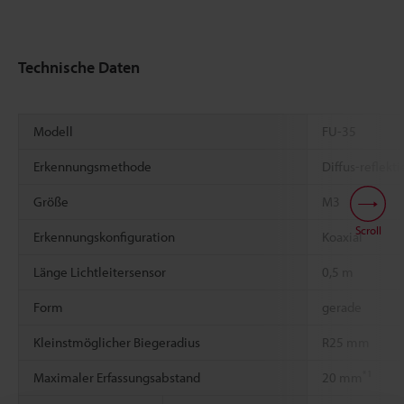
Technische Daten
Modell
FU-35
Erkennungsmethode
Diffus-reflekt
Größe
M3
Scroll
Erkennungskonfiguration
Koaxial
Länge Lichtleitersensor
0,5 m
Form
gerade
Kleinstmöglicher Biegeradius
R25 mm
*1
Maximaler Erfassungsabstand
20 mm