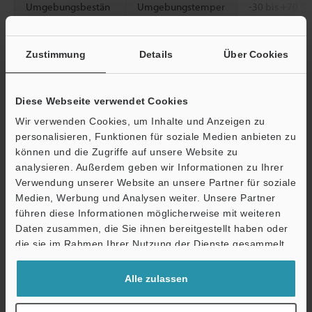
Umgebungsbestän
Umgebungstemper
-30 bis +70 °C
digkeit
atur
Zustimmung
Details
Über Cookies
*1
Der Einstellabstand ist ein Wert für das Erkennen von weißem
Mattpapier, (dem Standard-Messobjekt).
Diese Webseite verwendet Cookies
Wir verwenden Cookies, um Inhalte und Anzeigen zu
Datenblatt (PDF)
personalisieren, Funktionen für soziale Medien anbieten zu
können und die Zugriffe auf unsere Website zu
Ö
analysieren. Außerdem geben wir Informationen zu Ihrer
Andere Modelle
Verwendung unserer Website an unsere Partner für soziale
Support
Medien, Werbung und Analysen weiter. Unsere Partner
führen diese Informationen möglicherweise mit weiteren
Daten zusammen, die Sie ihnen bereitgestellt haben oder
die sie im Rahmen Ihrer Nutzung der Dienste gesammelt
Technische Leitfäden
haben.
Alle zulassen
Datenblatt (PDF)
Handbücher