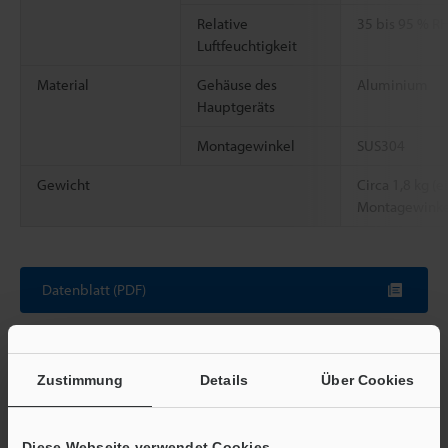
Relative
35 bis 95 % R
Luftfeuchtigkeit
Material
Gehäuse des
Aluminium
Hauptgeräts
Montagewinkel
SUS304
Gewicht
Circa 1,8 kg (e
Montagewinke
Datenblatt (PDF)
Andere Modelle
Zustimmung
Details
Über Cookies
Diese Webseite verwendet Cookies