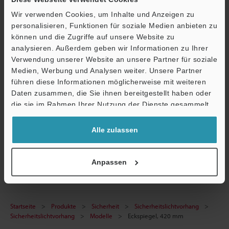
Technische Leitfäden
Wir verwenden Cookies, um Inhalte und Anzeigen zu
personalisieren, Funktionen für soziale Medien anbieten zu
Datenblatt (PDF)
können und die Zugriffe auf unsere Website zu
CAD / CAE
analysieren. Außerdem geben wir Informationen zu Ihrer
Verwendung unserer Website an unsere Partner für soziale
Handbücher
Medien, Werbung und Analysen weiter. Unsere Partner
Ö
führen diese Informationen möglicherweise mit weiteren
Software
Support
Daten zusammen, die Sie ihnen bereitgestellt haben oder
die sie im Rahmen Ihrer Nutzung der Dienste gesammelt
Fragen
haben.
Terminwunsch
Alle zulassen
Sicherheitslichtvorhang
Anpassen
Startseite
Produkte
Sicherheit
Sicherheitslichtvorhang
Sicherheitslichtvorhang
Modelle
Eckspiegel, 420 mm