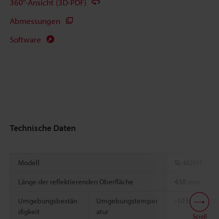
360°-Ansicht (3D-PDF)
Abmessungen
Software
Technische Daten
Modell
SL-M20H
Länge der reflektierenden Oberfläche
438 mm
Umgebungsbestän
Umgebungstemper
-10 bis +55 °C
digkeit
atur
Scroll