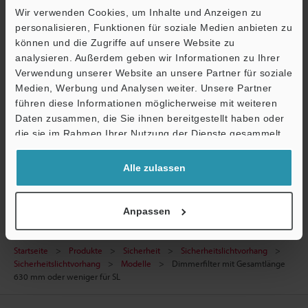
Wir verwenden Cookies, um Inhalte und Anzeigen zu
personalisieren, Funktionen für soziale Medien anbieten zu
können und die Zugriffe auf unsere Website zu
Ö
analysieren. Außerdem geben wir Informationen zu Ihrer
Technische Leitfäden
Verwendung unserer Website an unsere Partner für soziale
Support
Medien, Werbung und Analysen weiter. Unsere Partner
Datenblatt (PDF)
führen diese Informationen möglicherweise mit weiteren
Handbücher
Daten zusammen, die Sie ihnen bereitgestellt haben oder
die sie im Rahmen Ihrer Nutzung der Dienste gesammelt
Fragen
haben.
Alle zulassen
Sicherheitslichtvorhang
Anpassen
Startseite
Produkte
Sicherheit
Sicherheitslichtvorhang
Sicherheitslichtvorhang
Modelle
Dimmerfilter mit Gesamtlänge
630 mm oder weniger für SL