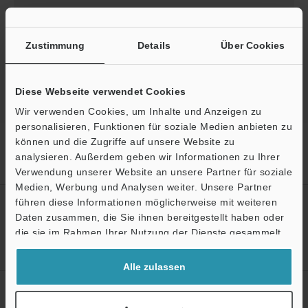
Download
Zustimmung
Details
Über Cookies
Diese Webseite verwendet Cookies
Wir verwenden Cookies, um Inhalte und Anzeigen zu
personalisieren, Funktionen für soziale Medien anbieten zu
Startseite
Produkte
Prozesssteuerung / Prozesssensoren
können und die Zugriffe auf unsere Website zu
Drucksensoren und Luftdrucksensoren
Digitaler Drucksensor im
analysieren. Außerdem geben wir Informationen zu Ihrer
Kleinstformat
Downloads
Verwendung unserer Website an unsere Partner für soziale
Medien, Werbung und Analysen weiter. Unsere Partner
führen diese Informationen möglicherweise mit weiteren
Erstellen Sie Ihren KEYENCE
Ö
Daten zusammen, die Sie ihnen bereitgestellt haben oder
Account
Support
die sie im Rahmen Ihrer Nutzung der Dienste gesammelt
Jetzt registrieren!
haben.
Alle zulassen
Newsletter-Anmeldung