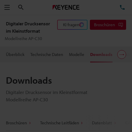
Suchen
TE
Menü
Digitaler Drucksensor
KI fragen
Broschüren
im Kleinstformat
Modellreihe AP-C30
Überblick
Technische Daten
Modelle
Downloads
Preisi
Downloads
Digitaler Drucksensor im Kleinstformat
Modellreihe AP-C30
Broschüren
Technische Leitfäden
Datenblatt
CAD