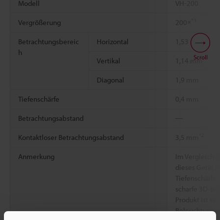
Modell
VH-200
*1
Vergrößerung
200×
Betrachtungsbereic
Horizontal
1,53 mm
h
Scroll
Vertikal
1,14 mm
Diagonal
1,9 mm
Tiefenschärfe
0,4 mm
Betrachtungsabstand
―
*2
Kontaktloser Betrachtungsabstand
3,5 mm
Anmerkung
Im Vergleich z
dieses Gerät e
Tiefenschärfe,
scharfe 3D-Bil
Produkt ist se
Beleuchtungsk