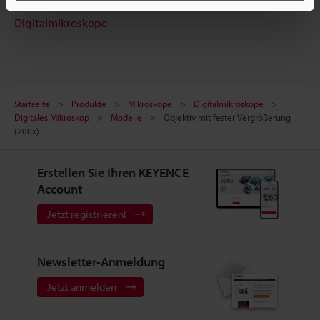
Digitalmikroskope
Startseite
Produkte
Mikroskope
Digitalmikroskope
Digitales Mikroskop
Modelle
Objektiv mit fester Vergrößerung
(200x)
Erstellen Sie Ihren KEYENCE
Account
Jetzt registrieren!
Newsletter-Anmeldung
Jetzt anmelden