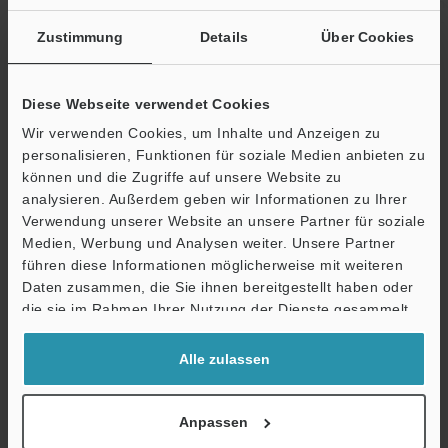
Kontakttyp un
Zustimmung
Details
Über Cookies
*1
Vergrößerung auf einem 15"-Monitor.
*2
Die Werte in Klammern gelten, wenn der nicht-reflektierende
Diese Webseite verwendet Cookies
Beleuchtungskopf montiert ist.
Wir verwenden Cookies, um Inhalte und Anzeigen zu
personalisieren, Funktionen für soziale Medien anbieten zu
können und die Zugriffe auf unsere Website zu
Datenblatt (PDF)
Ö
analysieren. Außerdem geben wir Informationen zu Ihrer
Verwendung unserer Website an unsere Partner für soziale
Support
Medien, Werbung und Analysen weiter. Unsere Partner
Andere Modelle
führen diese Informationen möglicherweise mit weiteren
Daten zusammen, die Sie ihnen bereitgestellt haben oder
die sie im Rahmen Ihrer Nutzung der Dienste gesammelt
haben.
Technische Leitfäden
Alle zulassen
Datenblatt (PDF)
Anpassen
Fragen