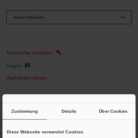
Andere Modelle
Technische Leitfäden
Fragen
Digitalmikroskope
Zustimmung
Details
Über Cookies
Startseite
Produkte
Mikroskope
Digitalmikroskope
Digitalmikroskop
Modelle
Digitalmikroskop
Diese Webseite verwendet Cookies
Erstellen Sie Ihren KEYENCE