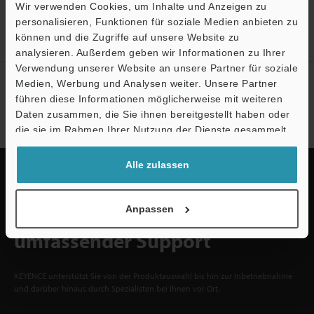
Wir verwenden Cookies, um Inhalte und Anzeigen zu
Account
personalisieren, Funktionen für soziale Medien anbieten zu
Jetzt registrieren!
können und die Zugriffe auf unsere Website zu
Ö
analysieren. Außerdem geben wir Informationen zu Ihrer
Verwendung unserer Website an unsere Partner für soziale
Support
Newsletter-Anmeldung
Medien, Werbung und Analysen weiter. Unsere Partner
führen diese Informationen möglicherweise mit weiteren
Jetzt anmelden
Daten zusammen, die Sie ihnen bereitgestellt haben oder
die sie im Rahmen Ihrer Nutzung der Dienste gesammelt
haben.
Alle zulassen
Anpassen
Schnelle Lieferung und
umfassender Support
KEYENCE unterstützt Sie von der Produktauswahl bis hin zur Inbetriebnahme
und darüber hinaus durch Spezialisten bei Ihnen vor Ort.