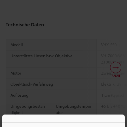
Technische Daten
Modell
VHX-S50
Unterstützte Linsen bzw. Objektive
VH-Z00R/W, V
Z100R/W, VH-
Motor
Zweiphasiger 
Scroll
Objekttisch-Verfahrweg
Elektrik : 29 
Auflösung
1 µm (typisch)
Umgebungsbestän
Umgebungstemper
+5 bis +40 °C
digkeit
atur
Relative
35 bis 80 % R