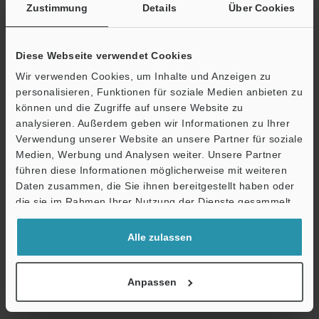
Luftfeuchtigkeit
Zustimmung
Details
Über Cookies
Gewicht
13,5 kg
Diese Webseite verwendet Cookies
Wir verwenden Cookies, um Inhalte und Anzeigen zu
personalisieren, Funktionen für soziale Medien anbieten zu
Datenblatt (PDF)
können und die Zugriffe auf unsere Website zu
Ö
analysieren. Außerdem geben wir Informationen zu Ihrer
Andere Modelle
Verwendung unserer Website an unsere Partner für soziale
Support
Medien, Werbung und Analysen weiter. Unsere Partner
führen diese Informationen möglicherweise mit weiteren
Daten zusammen, die Sie ihnen bereitgestellt haben oder
die sie im Rahmen Ihrer Nutzung der Dienste gesammelt
haben.
Technische Leitfäden
Alle zulassen
Datenblatt (PDF)
Fragen
Anpassen
Digitalmikroskope