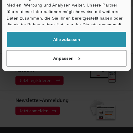
Medien, Werbung und Analysen weiter. Unsere Partner
führen diese Informationen möglicherweise mit weiteren
Daten zusammen, die Sie ihnen bereitgestellt haben oder
die sie im Rahmen Ihrer Nutzung der Dienste gesammelt
haben.
Alle zulassen
Startseite
Produkte
Mikroskope
Digitalmikroskope
Objektive (für Digitalmikroskope)
Anpassen
Erstellen Sie Ihren KEYENCE
Account
Jetzt registrieren!
Newsletter-Anmeldung
Jetzt anmelden