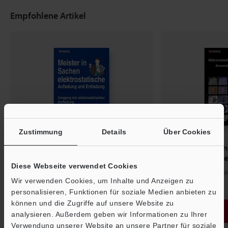
Empfohlene Artikel
Zustimmung
Details
Über Cookies
Meister in Sachen
Bildverarbeitu
elektrostatische Aufladung und
Anwendungsbei
Diese Webseite verwendet Cookies
En...
PDF: 1.58MB / Deut
Wir verwenden Cookies, um Inhalte und Anzeigen zu
PDF: 358KB / Deutsch (Deutschland)
personalisieren, Funktionen für soziale Medien anbieten zu
können und die Zugriffe auf unsere Website zu
Download
Download
Ö
analysieren. Außerdem geben wir Informationen zu Ihrer
Verwendung unserer Website an unsere Partner für soziale
Support