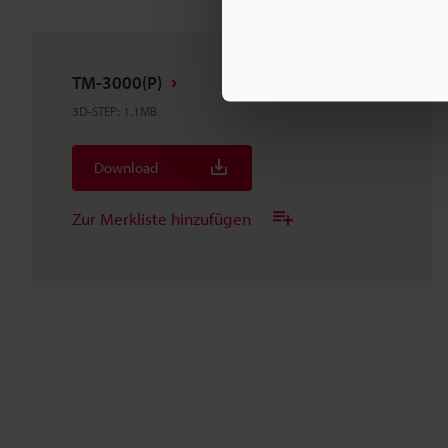
TM-3000(P)
3D-STEP
:
1.1MB
Download
Zur Merkliste hinzufügen