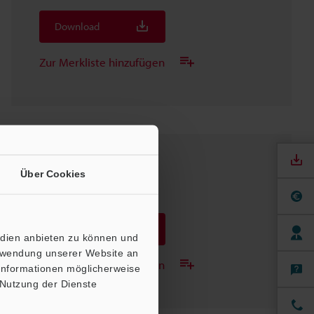
Download
Zur Merkliste hinzufügen
TM-3000(P)
Über Cookies
3D-SolidWorks
:
430KB
Download
edien anbieten zu können und
erwendung unserer Website an
Zur Merkliste hinzufügen
 Informationen möglicherweise
 Nutzung der Dienste