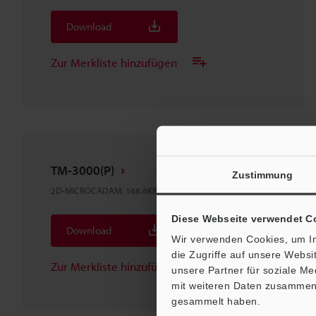
Download
Zur Merkliste hinzufügen
TM-3000(P)
Zustimmung
2D-MICROCADAM
:
168.6KB
Diese Webseite verwendet C
Download
Wir verwenden Cookies, um In
die Zugriffe auf unsere Webs
Zur Merkliste hinzufügen
unsere Partner für soziale M
mit weiteren Daten zusammen, 
gesammelt haben.