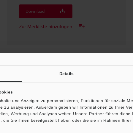
Download
Zur Merkliste hinzufügen
TM-3000(P)
Details
3D-Parasolid
:
644.3KB
ookies
Download
halte und Anzeigen zu personalisieren, Funktionen für soziale M
ite zu analysieren. Außerdem geben wir Informationen zu Ihrer V
Zur Merkliste hinzufügen
edien, Werbung und Analysen weiter. Unsere Partner führen diese
die Sie ihnen bereitgestellt haben oder die sie im Rahmen Ihrer