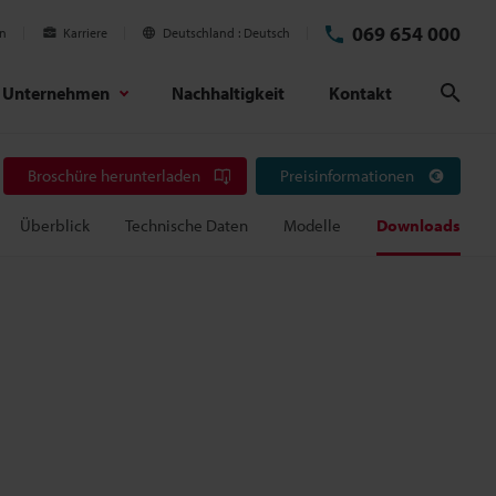
069 654 000
en
Karriere
Deutschland
Deutsch
Unternehmen
Nachhaltigkeit
Kontakt
Suc
Broschüre herunterladen
Preisinformationen
Überblick
Technische Daten
Modelle
Downloads