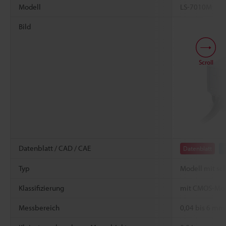
Modell
LS-7010M
Bild
Scroll
Datenblatt / CAD / CAE
Datenblatt
C
Typ
Modell mit s
Klassifizierung
mit CMOS-Mon
Messbereich
0,04 bis 6 mm