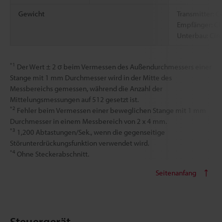
Gewicht
Transmitter: C
Empfänger: Ci
Unterbau: Circ
*1
Der Wert ± 2 σ beim Vermessen des Außendurchmessers einer
Stange mit 1 mm Durchmesser wird in der Mitte des
Messbereichs gemessen, während die Anzahl der
Mittelungsmessungen auf 512 gesetzt ist.
*2
Fehler beim Vermessen einer beweglichen Stange mit 1 mm
Durchmesser in einem Messbereich von 2 x 4 mm.
*3
1,200 Abtastungen/Sek., wenn die gegenseitige
Störunterdrückungsfunktion verwendet wird.
*4
Ohne Steckerabschnitt.
Seitenanfang
Steuergerät