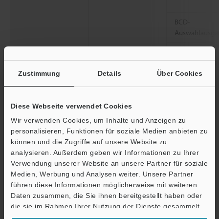
BCD-
Auswahlausga
BCD-
Auswahleinga
Zustimmung
Details
Über Cookies
Eingang für die Verarbeitung von statist
Werten
Diese Webseite verwendet Cookies
Synchroneingang
Wir verwenden Cookies, um Inhalte und Anzeigen zu
Reset-Eingang (Zurücksetzen)
personalisieren, Funktionen für soziale Medien anbieten zu
können und die Zugriffe auf unsere Website zu
Auto-Zero-Eingang
analysieren. Außerdem geben wir Informationen zu Ihrer
Verwendung unserer Website an unsere Partner für soziale
Schnittstelle
RS-232C
Medien, Werbung und Analysen weiter. Unsere Partner
führen diese Informationen möglicherweise mit weiteren
Ö
Daten zusammen, die Sie ihnen bereitgestellt haben oder
Videoausgang
Support
die sie im Rahmen Ihrer Nutzung der Dienste gesammelt
Hauptfunktionen
haben.