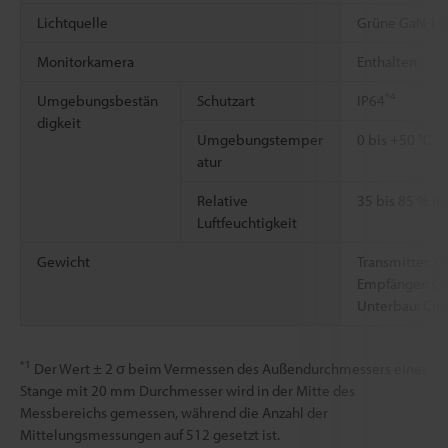
Lichtquelle
Grüne GaN-LE
Monitorkamera
Enthalten
*4
Umgebungsbestän
Schutzart
IP64
digkeit
Umgebungstemper
0 bis +50 °C
atur
Relative
35 bis 85 % R
Luftfeuchtigkeit
Gewicht
Transmitter: C
Empfänger: Ci
Unterbau: Circ
*1
Der Wert ± 2 σ beim Vermessen des Außendurchmessers einer
Stange mit 20 mm Durchmesser wird in der Mitte des
Messbereichs gemessen, während die Anzahl der
Mittelungsmessungen auf 512 gesetzt ist.