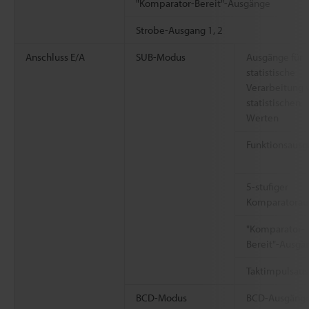
"Komparator-Bereit"-Ausgänge
Strobe-Ausgang 1, 2
Anschluss E/A
SUB-Modus
Ausgänge für
statistische
Verarbeitung 
statistischen
Werten
Funktionsausg
5-stufiger
Komparatorau
"Komparator-
Bereit"-Ausgä
Taktimpulsau
BCD-Modus
BCD-Ausgäng