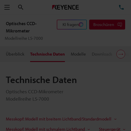
Suchen
TE
Menü
Optisches CCD-
KI fragen
Broschüren
Mikrometer
Modellreihe LS-7000
Überblick
Technische Daten
Modelle
Downloads
Preisi
Technische Daten
Optisches CCD-Mikrometer
Modellreihe LS-7000
Messkopf: Modell mit breitem Lichtband/Standardmodell
Messkopf: Modell mit schmalem Lichtband
Steuergerät