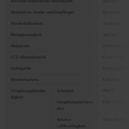
Kleinstes erkennbares Messobjekt
0,04 mm
Abstand zw. Sender und Empfänger
60 ±5 mm
*1
Wiederholbarkeit
±0,06 µm
*2
Messgenauigkeit
±0,5 µm
Abtastrate
2,400 Abtastu
CCD-Abtastbereich
Circa 7 mm
Lichtquelle
Grüne GaN-LE
Monitorkamera
Enthalten
*4
Umgebungsbestän
Schutzart
IP64
digkeit
Umgebungstemper
0 bis +50 °C
atur
Relative
35 bis 85 % R
Luftfeuchtigkeit