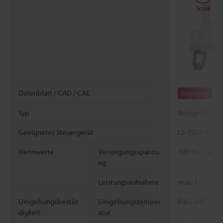
Scroll
Datenblatt / CAD / CAE
Datenblatt
C
Typ
Netzgerät mit
Geeignetes Steuergerät
LS-7001/LS-7
Nennwerte
Versorgungsspannu
100 bis 240 V
ng
Leistungsaufnahme
max. 110 VA
Umgebungsbestän
Umgebungstemper
0 bis +40 °C
digkeit
atur