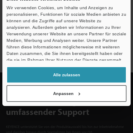
Erstellen Sie Ihren KEYENCE
Wir verwenden Cookies, um Inhalte und Anzeigen zu
Account
personalisieren, Funktionen für soziale Medien anbieten zu
können und die Zugriffe auf unsere Website zu
Jetzt registrieren!
analysieren. Außerdem geben wir Informationen zu Ihrer
Verwendung unserer Website an unsere Partner für soziale
Medien, Werbung und Analysen weiter. Unsere Partner
Ö
Newsletter-Anmeldung
führen diese Informationen möglicherweise mit weiteren
Support
Daten zusammen, die Sie ihnen bereitgestellt haben oder
Jetzt anmelden
die sie im Rahmen Ihrer Nutzung der Dienste gesammelt
haben.
Alle zulassen
Anpassen
Schnelle Lieferung und
umfassender Support
KEYENCE unterstützt Sie von der Produktauswahl bis hin zur Inbetriebnahme
und darüber hinaus durch Spezialisten bei Ihnen vor Ort.