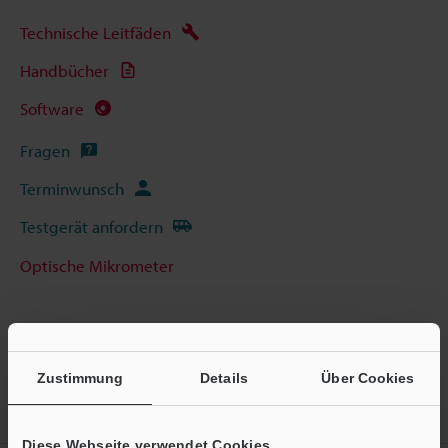
Technische Leitfäden
Handbücher
Software
Fragen
Terminwunsch
Testgerät anfordern
Optische Mikrometer
Zustimmung
Details
Über Cookies
Startseite
Produkte
Optische Messtechnik / Messtaster
Optische Mikrometer
Laser-Scan-Mikrometer
Modelle
BCD-
Stecker
Diese Webseite verwendet Cookies