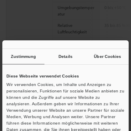
Umgebungstemper
0 bis +50 °C
atur
Relative
35 bis 85 % R
Luftfeuchtigkeit
Vibrationsfestigkeit
10 bis 55 Hz,
Stunden jeweil
Zustimmung
Details
Über Cookies
Material
Aluminiumdru
Gewicht
Circa 290 g (ei
Diese Webseite verwendet Cookies
Wir verwenden Cookies, um Inhalte und Anzeigen zu
*1
Der Bereich wird durch Messung des KEYENCE Standard-
personalisieren, Funktionen für soziale Medien anbieten zu
Messobjekts (Keramik) erhalten.
können und die Zugriffe auf unsere Website zu
*2
Bei einer Abtastrate von 20 µs ändert sich der Bereich bei
analysieren. Außerdem geben wir Informationen zu Ihrer
diffuser Reflexion auf -22 (Weitbereich) bis -40 mm (Nahbereich)
Verwendung unserer Website an unsere Partner für soziale
bzw. bei Spiegelreflexion auf -22 (Weitbereich) bis -39 mm
Medien, Werbung und Analysen weiter. Unsere Partner
(Nahbereich).
führen diese Informationen möglicherweise mit weiteren
Ö
*3
Der Bereich wird durch Messung des KEYENCE Standard-
Daten zusammen, die Sie ihnen bereitgestellt haben oder