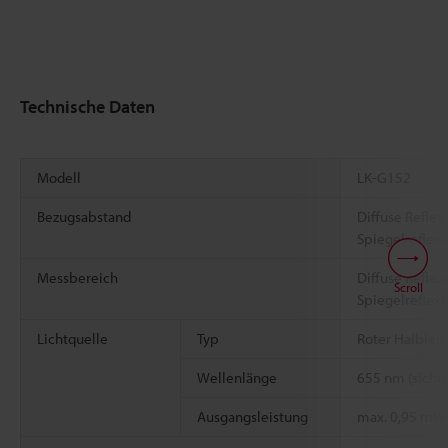
Technische Daten
Modell
LK-G152
Bezugsabstand
Diffuse Reflex
Spiegelreflex
Messbereich
Diffuse Refle
Scroll
Spiegelreflex
Lichtquelle
Typ
Roter Halbleit
Wellenlänge
655 nm (sichtb
Ausgangsleistung
max. 0,95 mW