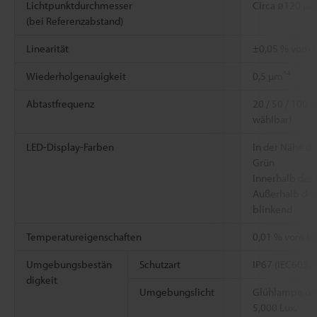
Lichtpunktdurchmesser
Circa ø120 µ
(bei Referenzabstand)
Linearität
±0,05 % vom E
*4
Wiederholgenauigkeit
0,5 µm
Abtastfrequenz
20 / 50 / 100 /
wählbar)
LED-Display-Farben
In der Nähe d
Grün
Innerhalb des
Außerhalb des
blinkend
Temperatureigenschaften
0,01 % vom En
Umgebungsbestän
Schutzart
IP67 (IEC6052
digkeit
Umgebungslicht
Glühlampe ode
5,000 Lux.