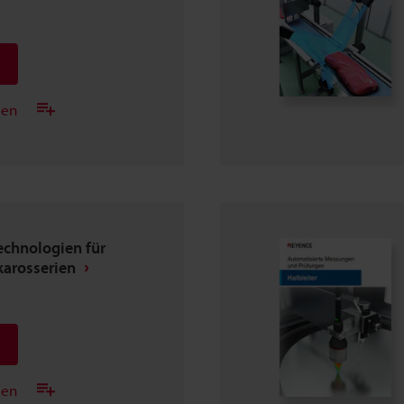
gen
chnologien für
arosserien
gen