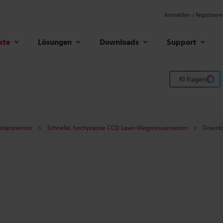
Anmelden / Registrier
kte
Lösungen
Downloads
Support
KI fragen
istanzsensor
Schnelle, hochpräzise CCD Laser-Wegmesssensoren
Downlo