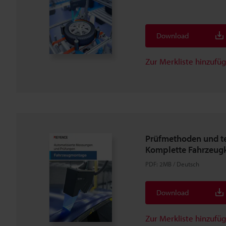
Download
Zur Merkliste hinzufü
Prüfmethoden und te
Komplette Fahrzeugk
PDF
:
2MB
/
Deutsch
Download
Zur Merkliste hinzufü