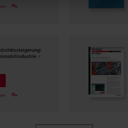
gen
tivitätssteigerung:
tomobilindustrie
gen