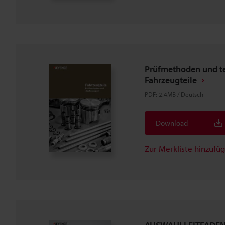
Prüfmethoden und te
Fahrzeugteile
PDF
:
2.4MB
/
Deutsch
Download
Zur Merkliste hinzufü