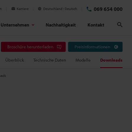
069 654 000
en
Karriere
Deutschland
Deutsch
Unternehmen
Nachhaltigkeit
Kontakt
Suc
Broschüre herunterladen
Preisinformationen
Überblick
Technische Daten
Modelle
Downloads
ads