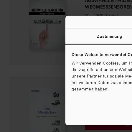
AUSWAHLLEITFADEN
WEGMESSSENSOREN
PDF
:
1.9MB
/
Deutsch
Download
Zustimmung
Zur Merkliste hinzufü
Diese Webseite verwendet C
Wir verwenden Cookies, um In
die Zugriffe auf unsere Webs
unsere Partner für soziale M
mit weiteren Daten zusammen, 
gesammelt haben.
Inline-Messtechnik [
der Produkte]
PDF
:
1001.7KB
/
Deutsch
Download