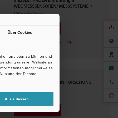
MESSLEITFADEN Einführung in
WEGMESSSENSOREN/ MESSSYSTEME
PDF
:
9.3MB
/
Deutsch
Download
Über Cookies
Zur Merkliste hinzufügen
edien anbieten zu können und
erwendung unserer Website an
 Informationen möglicherweise
 Nutzung der Dienste
MESSANWENDUNGEN IN FORSCHUNG
UND ENTWICKLUNG
PDF
:
1.2MB
/
Deutsch
Alle zulassen
Download