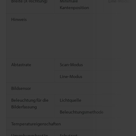
Breite (X-Richtung)
Minimale
Line-Modus
Kantenposition
Hinweis
Abtastrate
Scan-Modus
Line-Modus
Bildsensor
Beleuchtung für die
Lichtquelle
Bilderfassung
Beleuchtungsmethode
Temperatureigenschaften
Umgebungsbestän
Schutzart