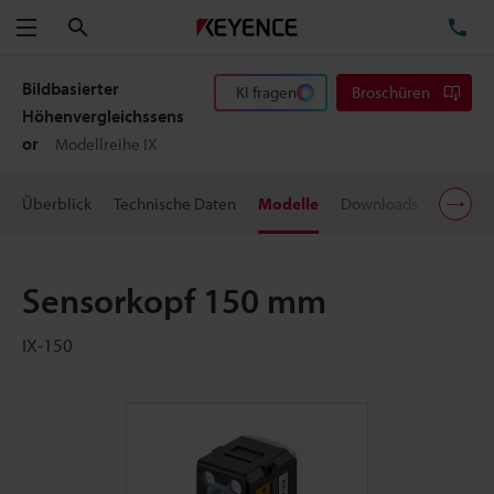
Suchen
TE
Menü
Bildbasierter
KI fragen
Broschüren
Höhenvergleichssens
or
Modellreihe IX
Überblick
Technische Daten
Modelle
Downloads
Suppor
Sensorkopf 150 mm
IX-150