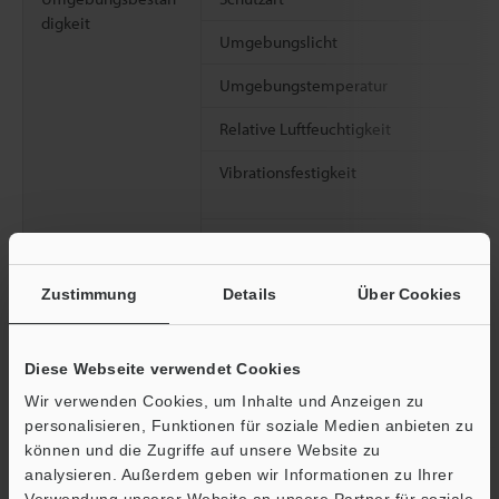
digkeit
Umgebungslicht
Umgebungstemperatur
Relative Luftfeuchtigkeit
Vibrationsfestigkeit
Stoßfestigkeit
Material
Zustimmung
Details
Über Cookies
Diese Webseite verwendet Cookies
Wir verwenden Cookies, um Inhalte und Anzeigen zu
Gewicht
personalisieren, Funktionen für soziale Medien anbieten zu
können und die Zugriffe auf unsere Website zu
analysieren. Außerdem geben wir Informationen zu Ihrer
*1
X: Längsseitige Richtung des Lasers, Y: Kurze Seite der
Verwendung unserer Website an unsere Partner für soziale