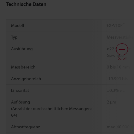
Technische Daten
*1
Modell
EX-V10P
Typ
Messverstärke
Ausführung
ø22 x 35 mm 
Gewinde
Scroll
Messbereich
0 bis 10 mm
Anzeigebereich
-19.999 bis +
Linearität
±0,3% v.E.
Auflösung
2 µm
(Anzahl der durchschnittlichen Messungen:
64)
Abtastfrequenz
max. 40.000 A