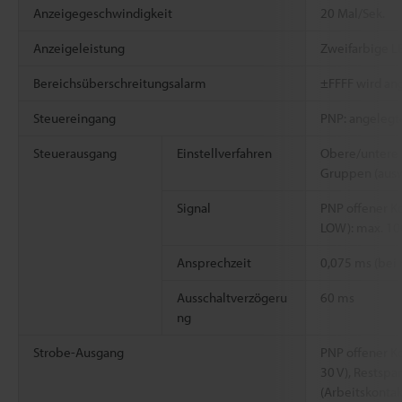
Anzeigegeschwindigkeit
20 Mal/Sek.
Anzeigeleistung
Zweifarbige L
Bereichsüberschreitungsalarm
±FFFF wird ang
Steuereingang
PNP: angelegt
Steuerausgang
Einstellverfahren
Obere/untere z
Gruppen (ausw
Signal
PNP offener K
LOW): max. 10
Ansprechzeit
0,075 ms (bei
Ausschaltverzögeru
60 ms
ng
Strobe-Ausgang
PNP offener Ko
30 V), Restspa
(Arbeitskontak