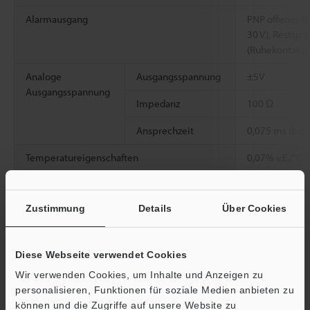
Alarmausgang
PNP offener Ko
30 V), Restspa
(Ruhekontakt)
Analoge
Ausgangsspannung
±5V
Ausgangsspannung
Impedanz
100 Ω
Ansprechzeit
0,075 ms (bei
*
Temperatureigenschaften
0,07% v.E./°C
Nennwerte
Versorgungsspannu
24 VDC ±10%, R
ng
10%
Zustimmung
Details
Über Cookies
Stromaufnahme
max. 240 mA
Umgebungsbestän
Umgebungstemper
0 bis 50°C
Diese Webseite verwendet Cookies
digkeit
atur
Wir verwenden Cookies, um Inhalte und Anzeigen zu
personalisieren, Funktionen für soziale Medien anbieten zu
Relative
35 bis 85%, k
können und die Zugriffe auf unsere Website zu