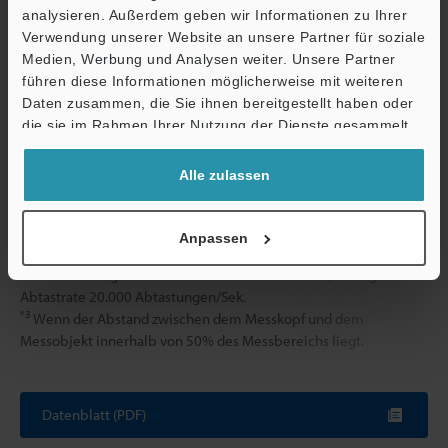
Luftfeuchtigkeit
analysieren. Außerdem geben wir Informationen zu Ihrer
Verwendung unserer Website an unsere Partner für soziale
Vibrationsfestigkeit
10 bis 55 Hz,
Medien, Werbung und Analysen weiter. Unsere Partner
Stunden jeweil
führen diese Informationen möglicherweise mit weiteren
Ö
Gewicht
ca. 235 g
Daten zusammen, die Sie ihnen bereitgestellt haben oder
Support
die sie im Rahmen Ihrer Nutzung der Dienste gesammelt
haben.
*1
Die oben angegebenen Daten wurden unter Verwendung
Alle zulassen
eines Messobjekts aus Baustahl ermittelt (z.B. C45 mit D=1 mm).
Bei Messungen von Objekten aus Aluminium, Kupfer oder
Edelstahl sind die
Anpassen
Linearitätsmerkmale dieser Materialien zu berücksichtigen.
*2
Wenn die Digitalfilter-Funktion verwendet wird, beträgt die
Abtastrate 20.000 Abtastungen/Sek.
*3
Wenn der Abstand zwischen dem Messkopf und dem
Messobjekt innerhalb von 50% des Messbereichs liegt.
Datenblatt (PDF)