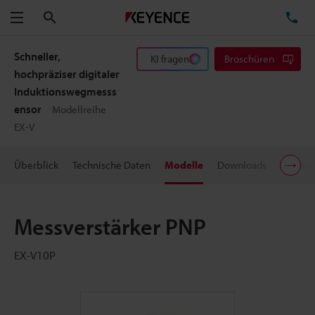
Suchen
TE
Menü
Schneller,
KI fragen
Broschüren
hochpräziser digitaler
Induktionswegmesss
ensor
Modellreihe
EX-V
Überblick
Technische Daten
Modelle
Downloads
Preisin
Messverstärker PNP
EX-V10P