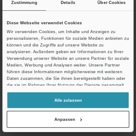
Zustimmung
Details
Über Cookies
Umgebungsbestän
Umgebungstemperatur
digkeit
Relative Luftfeuchtigkeit
Diese Webseite verwendet Cookies
Vibrationsfestigkeit
Wir verwenden Cookies, um Inhalte und Anzeigen zu
personalisieren, Funktionen für soziale Medien anbieten zu
können und die Zugriffe auf unsere Website zu
Gewicht
Messkopf
Ö
analysieren. Außerdem geben wir Informationen zu Ihrer
Verwendung unserer Website an unsere Partner für soziale
Support
Medien, Werbung und Analysen weiter. Unsere Partner
*1
Die obigen Daten wurden unter Verwendung eines Stahl-
führen diese Informationen möglicherweise mit weiteren
Messobjekts erzielt (S45C, SS41, D=1 mm).
Daten zusammen, die Sie ihnen bereitgestellt haben oder
Bei der Messung von Objekten aus Aluminium, Kupfer oder
die sie im Rahmen Ihrer Nutzung der Dienste gesammelt
Edelstahl beachten Sie bitte die Linearitätskenndaten dieser
haben.
Materialien.
Alle zulassen
*2
Durch Anschluss des optionalen OP-5148 PNP
Ausgangswandlers kann der NPN-Ausgang problemlos in einen
PNP-Ausgang umgewandelt werden.
Anpassen
*3
Bei Abstand zwischen Messkopf und Messobjekt innerhalb von
50% des Messbereichs.