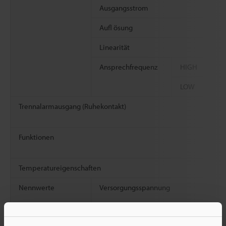
Ausgangsstrom
Aufl ösung
Linearität
Ansprechfrequenz
HIGH
LOW
Trennalarmausgang (Ruhekontakt)
Funktionen
Temperatureigenschaften
Nennwerte
Versorgungsspannung
Stromaufnahme