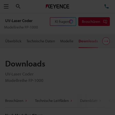
Suchen
TE
Menü
UV-Laser Coder
KI fragen
Broschüren
Modellreihe FP-1000
Überblick
Technische Daten
Modelle
Downloads
Suppor
Downloads
UV-Laser Coder
Modellreihe FP-1000
Broschüren
Technische Leitfäden
Datenblatt
CAD