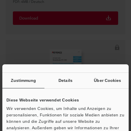
PDF
:
4MB
/
Deutsch
Download
Zustimmung
Details
Über Cookies
Diese Webseite verwendet Cookies
Modellreihe FP-1000 Kommunikationsschnittstelle
Wir verwenden Cookies, um Inhalte und Anzeigen zu
Benutzerhandbuch
personalisieren, Funktionen für soziale Medien anbieten zu
PDF
:
2MB
/
Deutsch
können und die Zugriffe auf unsere Website zu
analysieren. Außerdem geben wir Informationen zu Ihrer