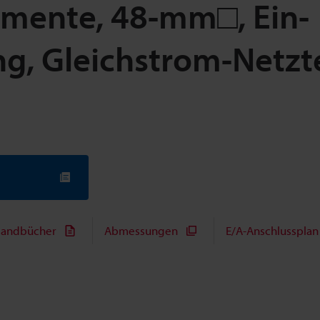
egmente, 48-mm□, Ein-
ng, Gleichstrom-Netzte
andbücher
Abmessungen
E/A-Anschlussplan