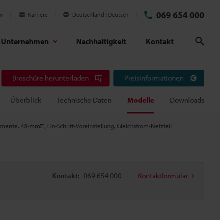
069 654 000
en
Karriere
Deutschland
Deutsch
Unternehmen
Nachhaltigkeit
Kontakt
Suc
Broschüre herunterladen
Preisinformationen
Überblick
Technische Daten
Modelle
Downloads
gmente, 48-mm□, Ein-Schritt-Voreinstellung, Gleichstrom-Netzteil
Kontakt:
069 654 000
Kontaktformular