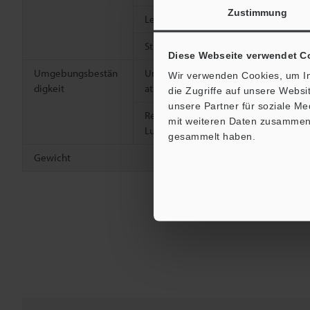
Zustimmung
Leistungsaufnahme
-
Stromaufnahme
45 mA oder 
Diese Webseite verwendet C
Umgebungsbestän
Umgebungstemper
-10 bis +50 
Wir verwenden Cookies, um In
digkeit
atur
die Zugriffe auf unsere Webs
unsere Partner für soziale M
Relative
35 bis 85 % 
mit weiteren Daten zusammen, 
Luftfeuchtigkeit
gesammelt haben.
Gewicht
Circa 75 g