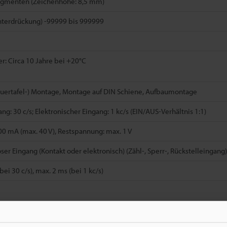
egmenten (Zeichenhöhe: 8,5 mm)
unterdrückung) -99999 bis 999999
r: Circa 10 Jahre bei +20°C
euertafel-) Montage, Montage auf DIN Schiene, Aufbaumontage
ng: 30 c/s; Elektronischer Eingang: 1 kc/s (EIN/AUS-Verhältnis 1:1)
0 mA (max. 40 V), Restspannung: max. 1 V
er Eingang (Kontakt oder elektronisch) (Zähl-, Sperr-, Rückstelleingang)
ei 30 c/s), max. 2 ms (bei 1 kc/s)
DC ±10 %