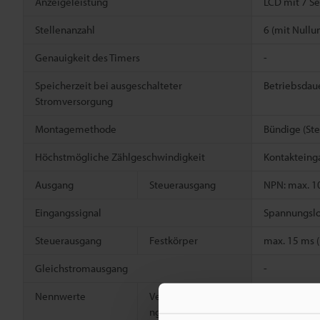
Anzeigeleistung
LCD mit 7 S
Stellenanzahl
6 (mit Null
Genauigkeit des Timers
-
Speicherzeit bei ausgeschalteter
Betriebsdaue
Stromversorgung
Montagemethode
Bündige (St
Höchstmögliche Zählgeschwindigkeit
Kontakteinga
Ausgang
Steuerausgang
NPN: max. 10
Eingangssignal
Spannungslos
Steuerausgang
Festkörper
max. 15 ms (b
Gleichstromausgang
-
Nennwerte
Versorgungsspannu
12 bis 24 V
ng