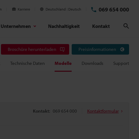
069 654 000
en
Karriere
Deutschland
Deutsch
Unternehmen
Nachhaltigkeit
Kontakt
Suc
Broschüre herunterladen
Preisinformationen
k
Technische Daten
Modelle
Downloads
Support
Kontakt:
069 654 000
Kontaktformular