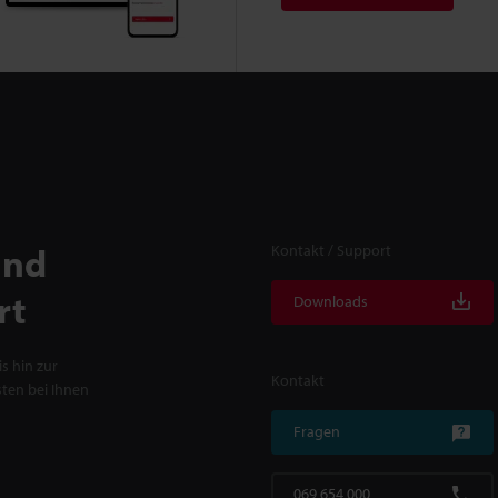
und
Kontakt / Support
rt
Downloads
s hin zur
Kontakt
ten bei Ihnen
Fragen
069 654 000