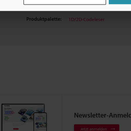
Kontakt / Support:
Fragen
Produktpalette:
1D/2D-Codeleser
Newsletter-Anmel
Jetzt anmelden