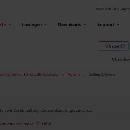
Anmelden / Registrier
kte
Lösungen
Downloads
Support
KI fragen
Überblic
ehr kompakter 1D- und 2D-Codeleser
Modelle
Setting Software
n wir die Einhaltung der Zertifizierungsstandards.
 Network Navigator - SR-H8W