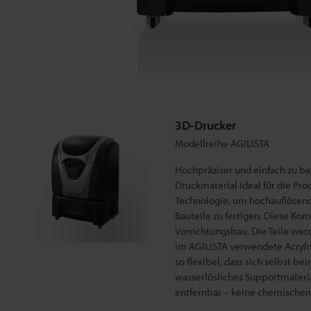
G
I
L
I
S
T
A
3D-Drucker
Modellreihe AGILISTA
Hochpräziser und einfach zu be
Druckmaterial ideal für die Pr
Technologie, um hochauflösend
Bauteile zu fertigen. Diese Kom
Vorrichtungsbau. Die Teile wer
im AGILISTA verwendete Acrylma
so flexibel, dass sich selbst b
wasserlösliches Supportmateria
entfernbar – keine chemischen