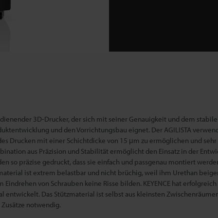
dienender 3D-Drucker, der sich mit seiner Genauigkeit und dem stabil
oduktentwicklung und den Vorrichtungsba
u eignet. Der AGILISTA verwend
es Drucken mit einer Schichtdicke von 15 μm zu ermöglichen und sehr 
bination aus Präzision und Stabilität ermöglicht den Einsatz in der Entw
den so präzise gedruckt, dass sie einfach und passgenau montiert werd
terial ist extrem belastbar und nicht brüchig, weil ihm Urethan beigemi
eim Eindrehen von Schrauben keine Risse bilden. KEYENCE hat erfolgreich
l entwickelt. Das Stützmaterial ist selbst aus kleinsten Zwischenräumen
 Zusätze notwendig.