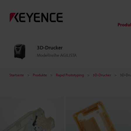
3
D
Produ
-
3D-Drucker
D
Modellreihe AGILISTA
r
Startseite
Produkte
Rapid Prototyping
3D-Drucker
3D-Dru
u
c