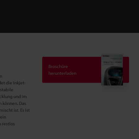
Broschüre
herunterladen
en
et die Inkjet-
stabile
icklung und im
en können. Das
scht ist. Es ist
 ein
 restlos