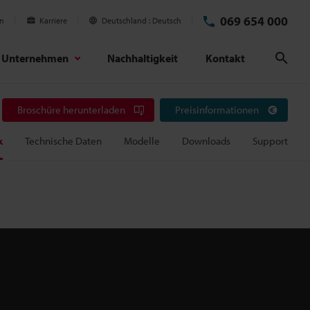
069 654 000
en
Karriere
Deutschland
Deutsch
Unternehmen
Nachhaltigkeit
Kontakt
Suc
Broschüre herunterladen
Preisinformationen
k
Technische Daten
Modelle
Downloads
Support