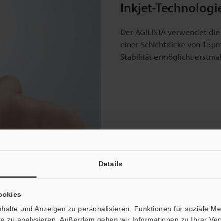
Inkjet-Technologi
Der AGILISTA verwendet die
einer Schichtdicke von 15µm
Stabilität ermöglicht erstma
Details
ookies
halte und Anzeigen zu personalisieren, Funktionen für soziale M
ite zu analysieren. Außerdem geben wir Informationen zu Ihrer V