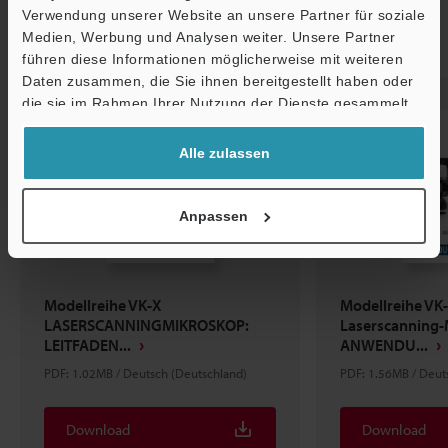
Verwendung unserer Website an unsere Partner für soziale
Medien, Werbung und Analysen weiter. Unsere Partner
Empfohlene Artikel
führen diese Informationen möglicherweise mit weiteren
Ö
Daten zusammen, die Sie ihnen bereitgestellt haben oder
Support
die sie im Rahmen Ihrer Nutzung der Dienste gesammelt
haben.
Alle zulassen
Anpassen
Modellreihe VK-X
Modellreihe VK
LASERSCANNINGMIKROSKOP:
Laserscanning-
LEITFADEN...
ANWENDU...
PDF: 1.02MB / Deutsch (Deutschland)
PDF: 1.56MB / Deut
Download
Download