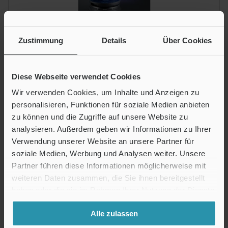
Zustimmung
Details
Über Cookies
Modellreihe VL-800 Optisches 3D-
Koordinatenmessgerät Katalog
Diese Webseite verwendet Cookies
Download
Wir verwenden Cookies, um Inhalte und Anzeigen zu
personalisieren, Funktionen für soziale Medien anbieten
zu können und die Zugriffe auf unsere Website zu
analysieren. Außerdem geben wir Informationen zu Ihrer
Verwendung unserer Website an unsere Partner für
soziale Medien, Werbung und Analysen weiter. Unsere
Partner führen diese Informationen möglicherweise mit
weiteren Daten zusammen, die Sie ihnen bereitgestellt
haben oder die sie im Rahmen Ihrer Nutzung der Dienste
gesammelt haben.
Alle zulassen