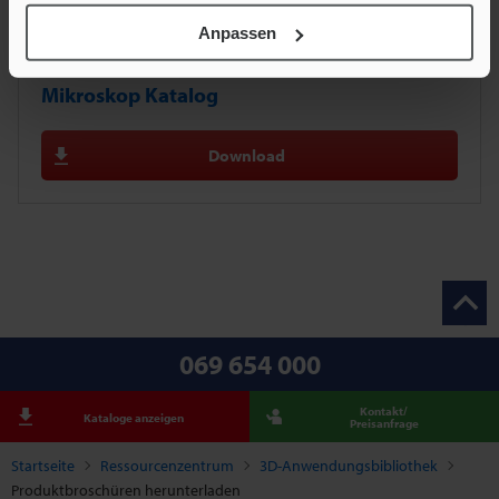
Anpassen
Modellreihe VK-X3000 3D Laserscanning-
Mikroskop Katalog
Download
069 654 000
Kontakt/
Kataloge anzeigen
Preisanfrage
Startseite
Ressourcenzentrum
3D-Anwendungsbibliothek
Produktbroschüren herunterladen