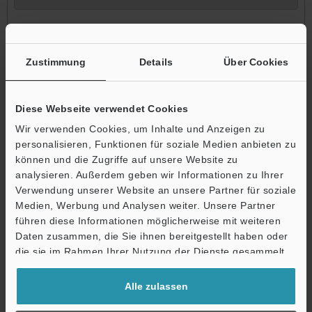
Teilen Sie uns bitte Einzelheiten zu Ihrer Anfrage mit.
Zustimmung
Details
Über Cookies
Diese Webseite verwendet Cookies
Wir verwenden Cookies, um Inhalte und Anzeigen zu
personalisieren, Funktionen für soziale Medien anbieten zu
können und die Zugriffe auf unsere Website zu
analysieren. Außerdem geben wir Informationen zu Ihrer
Bitte geben Sie Ihre E-Mail-Adresse ein.
Verwendung unserer Website an unsere Partner für soziale
Medien, Werbung und Analysen weiter. Unsere Partner
Sofern für die eingegebene E-Mail-Adresse ein Web-Account
führen diese Informationen möglicherweise mit weiteren
vorhanden ist, leiten wir Sie zur Eingabe des Passworts weiter.
Daten zusammen, die Sie ihnen bereitgestellt haben oder
Falls Sie sich noch nicht registriert haben, können Sie die
die sie im Rahmen Ihrer Nutzung der Dienste gesammelt
kostenlose Registrierung im nächsten Schritt abschließen.
haben.
E-Mail-Adresse
(erforderlich)
Alle zulassen