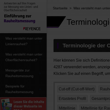
Startseite
>
Was versteht man unte
Terminologi
Was versteht man unter
Linienrauheit?
Terminologie der O
Was versteht man unter
Oberflächenrauheit?
Hier können Sie sich Definition
4287 verwendet werden, anzeig
Messgeräte zur
Klicken Sie auf einen Begriff, u
Rauheitsmessung
Beispiele für
Cut-off (Cut-off-Wert)
Rauhe
Rauheitsmessung
Ertastetes Profil
Gesamtprof
Mittellinie
Mittellinie für Ra