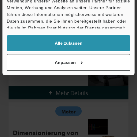
eines Motors
Verwendung unserer Website an unsere Partner für soziale
Medien, Werbung und Analysen weiter. Unsere Partner
führen diese Informationen möglicherweise mit weiteren
Mehr Details
Daten zusammen, die Sie ihnen bereitgestellt haben oder
die sie im Rahmen Ihrer Nutzung der Dienste gesammelt
haben.
Motor
Alle zulassen
Rundlaufmessung bei
Anpassen
Rotoren
Mehr Details
Motor
Dimensionierung von