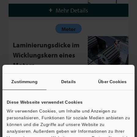
Mehr Details
Motor
Laminierungsdicke im
Wicklungskern eines
Motors
Zustimmung
Details
Über Cookies
Mehr Details
Motor
Diese Webseite verwendet Cookies
Wir verwenden Cookies, um Inhalte und Anzeigen zu
Außendurchmesser
personalisieren, Funktionen für soziale Medien anbieten zu
können und die Zugriffe auf unsere Website zu
des Wicklungskerns
analysieren. Außerdem geben wir Informationen zu Ihrer