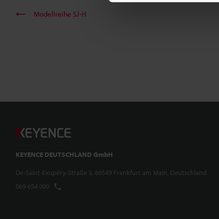
Modellreihe SJ-H
KEYENCE DEUTSCHLAND GmbH
De-Saint-Exupéry-Straße 3, 60549 Frankfurt am Main, Deutschland
069 654 000