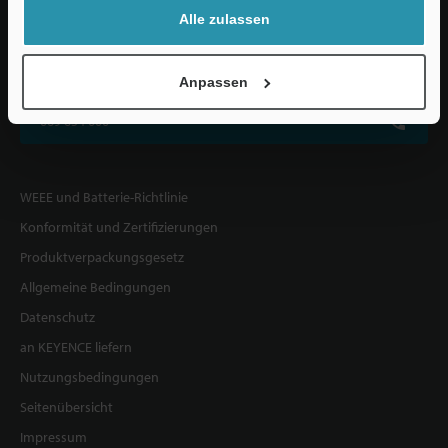
Alle zulassen
KEYENCE DEUTSCHLAND GmbH
De-Saint-Exupéry-Straße 3, 60549 Frankfurt am Main, Deutschland
Anpassen
069 654 000
WEEE und Batterie-Richtlinie
Konformität und Zertifizierungen
Produktverpackungsgesetz
Allgemeine Bedingungen
Datenschutz
an KEYENCE liefern
Nutzungsbedingungen
Seitenübersicht
Impressum