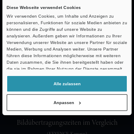
Diese Webseite verwendet Cookies
Wir verwenden Cookies, um Inhalte und Anzeigen zu
personalisieren, Funktionen für soziale Medien anbieten zu
können und die Zugriffe auf unsere Website zu
analysieren. Außerdem geben wir Informationen zu Ihrer
Verwendung unserer Website an unsere Partner für soziale
Hochgeschwindigkeitsbetrieb
Medien, Werbung und Analysen weiter. Unsere Partner
führen diese Informationen möglicherweise mit weiteren
mit
LumiTrax
-Unterstützung
TM
Daten zusammen, die Sie ihnen bereitgestellt haben oder
die sie im Rahmen Ihrer Nutzung der Dienste gesammelt
haben.
Mehr Pixel und höhere
Alle zulassen
Betriebsgeschwindigkeiten
Anpassen
Bildübertragungszeiten im Vergleich
(KEYENCE-Kameras)