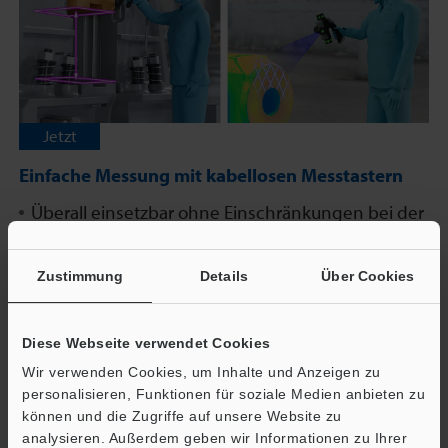
Jetzt
Einfache Messung mit kabellosen Messtastern
Überall einsetzbar ohne Einschränkungen bei der
Messung
Großer Messbereich
Zustimmung
Details
Über Cookies
Sofort einsetzbar, auch für ungeübte Anwender
Diese Webseite verwendet Cookies
Wir verwenden Cookies, um Inhalte und Anzeigen zu
Broschüre herunterladen
personalisieren, Funktionen für soziale Medien anbieten zu
können und die Zugriffe auf unsere Website zu
analysieren. Außerdem geben wir Informationen zu Ihrer