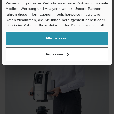
Verwendung unserer Website an unsere Partner für soziale
Medien, Werbung und Analysen weiter. Unsere Partner
führen diese Informationen möglicherweise mit weiteren
Schnelle ortsunabhängige
Daten zusammen, die Sie ihnen bereitgestellt haben oder
die sie im Rahmen Ihrer Nutzung der Dienste gesammelt
Messung
haben.
Alle zulassen
Die tragbare Größe ermöglicht bei Bedarf eine
schnelle Messung vor Ort.
Anpassen