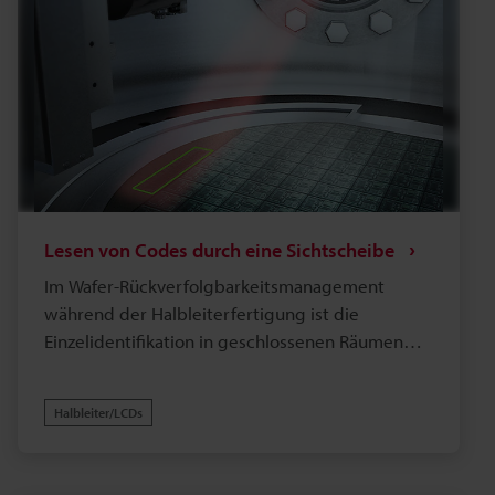
Lesen von Codes durch eine Sichtscheibe
Im Wafer-Rückverfolgbarkeitsmanagement
während der Halbleiterfertigung ist die
Einzelidentifikation in geschlossenen Räumen
wie Vakuumkammern und Schleusenkammern
unerlässlich. Das Lesen von Codes durch ein
Halbleiter/LCDs
Sichtfenster war jedoch aufgrund von
Lichtreflexion und -dämpfung durch das Glas
sowie der Entfernung zwischen dem Lesegerät