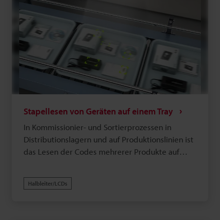
Stapellesen von Geräten auf einem Tray
In Kommissionier- und Sortierprozessen in
Distributionslagern und auf Produktionslinien ist
das Lesen der Codes mehrerer Produkte auf
Tabletts, die auf einem Förderband fließen, ein
kritischer Punkt, der die Produktivität
Halbleiter/LCDs
beeinflusst. Da die Position und Ausrichtung der
Produkte zufällig sind, dauert das Lesen mit
manuellem Scannen oder herkömmlichen