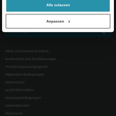
Alle zulassen
KEYENCE DEUTSCHLAND GmbH
De-Saint-Exupéry-Straße 3, 60549 Frankfurt am Main, Deutschland
Anpassen
069 654 000
WEEE und Batterie-Richtlinie
Konformität und Zertifizierungen
Produktverpackungsgesetz
Allgemeine Bedingungen
Datenschutz
an KEYENCE liefern
Nutzungsbedingungen
Seitenübersicht
Impressum