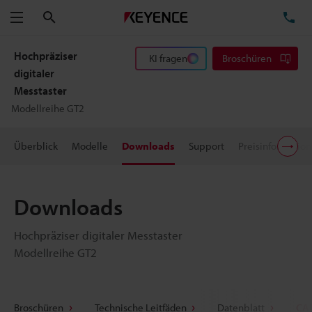
Suchen
TE
Menü
Hochpräziser
KI fragen
Broschüren
digitaler
Messtaster
Modellreihe GT2
Überblick
Modelle
Downloads
Support
Preisinformatio
Downloads
Hochpräziser digitaler Messtaster
Modellreihe GT2
Broschüren
Technische Leitfäden
Datenblatt
CAD