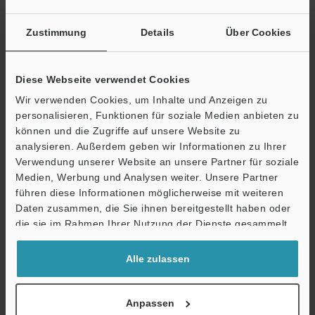
3D-Parasolid
:
35.4KB
Zustimmung
Details
Über Cookies
Download
Diese Webseite verwendet Cookies
Wir verwenden Cookies, um Inhalte und Anzeigen zu
personalisieren, Funktionen für soziale Medien anbieten zu
können und die Zugriffe auf unsere Website zu
OP-88061 Verlängerungskabel (L-förmiger Typ), 2
analysieren. Außerdem geben wir Informationen zu Ihrer
m
Verwendung unserer Website an unsere Partner für soziale
3D-STEP
:
124KB
Medien, Werbung und Analysen weiter. Unsere Partner
führen diese Informationen möglicherweise mit weiteren
Ö
Daten zusammen, die Sie ihnen bereitgestellt haben oder
Download
Support
die sie im Rahmen Ihrer Nutzung der Dienste gesammelt
haben.
Alle zulassen
OP-88061 Verlängerungskabel (L-förmiger Typ), 2
Anpassen
m