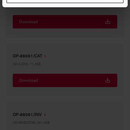
3D-SolidWorks
:
193.8KB
Download
OP-88061/CAT
3D-CATIA
:
71.5KB
Download
OP-88061/INV
3D-INVENTOR
:
241.6KB