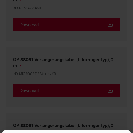
3D-IGES
:
477.4KB
Download
OP-88061 Verlängerungskabel (L-förmiger Typ), 2
m
2D-MICROCADAM
:
19.2KB
Download
OP-88061 Verlängerungskabel (L-förmiger Typ), 2
m